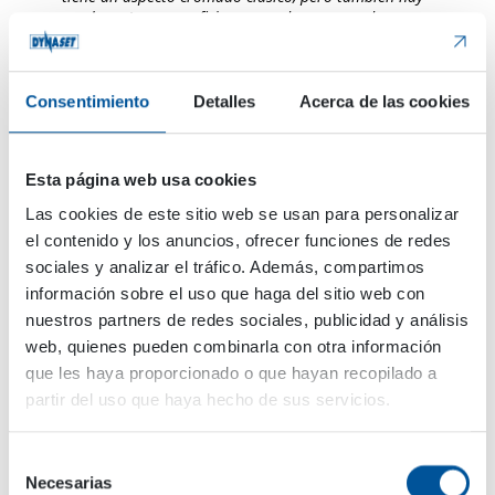
muchas otras superficies cromadas que pueden
variar en color y aspecto.
Consentimiento
Detalles
Acerca de las cookies
Por qué es un problema? La superficie cromada
no causará ningún daño al usuario ni al medio
ambiente cuando esté sobre el producto, pero el
Esta página web usa cookies
proceso de recubrimiento sí. La producción de
Las cookies de este sitio web se usan para personalizar
recubrimientos que incluyen cromo Cr6+ es
el contenido y los anuncios, ofrecer funciones de redes
cancerígena y peligrosa para la salud y el medio
sociales y analizar el tráfico. Además, compartimos
ambiente. Desde 2017 haciendo un
información sobre el uso que haga del sitio web con
recubrimiento que incluye Cr6+, necesita un
nuestros partners de redes sociales, publicidad y análisis
permiso y está muy regulado
web, quienes pueden combinarla con otra información
que les haya proporcionado o que hayan recopilado a
Nueva superficie
partir del uso que haya hecho de sus servicios.
El cuerpo central de las bombas hidráulicas de
Selección
agua de alta presión HPW de Dynaset se ocupa
Necesarias
de
de las altas presiones de aceite. La bomba