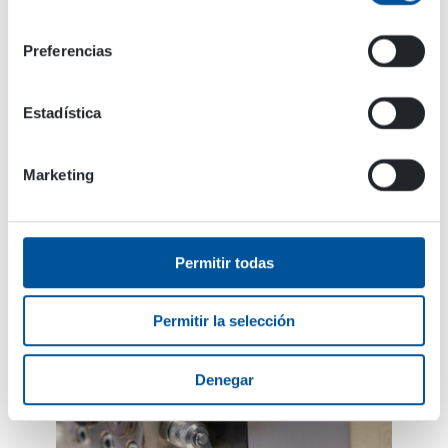
consentimiento
requiere superficies duras para soportar estas
presiones y también, como estamos hablando de
Preferencias
elementos de pistón y cilindro, significa que la
fricción debe ser lo más baja posible entre ellos.
Estadística
Es por eso que el cromato se ha utilizado en el
pasado. Ahora que se ha descubierto que es
peligroso fabricarlo, Dynaset ha decidido cambiar
Marketing
el revestimiento de la superficie de los cuerpos
centrales de bombas.
Permitir todas
Permitir la selección
Denegar