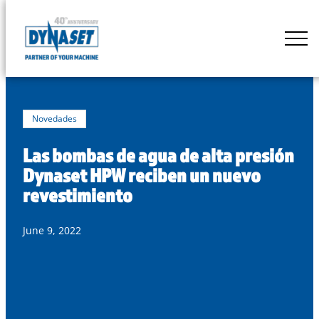
Skip
to
DYNASET
content
Powered
by
Hydraulics
Novedades
Las bombas de agua de alta presión
Dynaset HPW reciben un nuevo
revestimiento
June 9, 2022