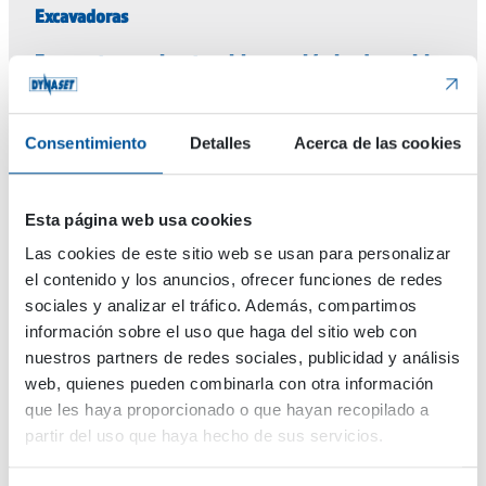
Excavadoras
Furgonetas, camionetas pickup y vehículos de servicio
Manipuladoras de materiales y maquinaria de
demolición
Consentimiento
Detalles
Acerca de las cookies
Máquinas para minería
Máquinas y cosechadoras forestales
Esta página web usa cookies
Las cookies de este sitio web se usan para personalizar
Plataformas elevadoras
el contenido y los anuncios, ofrecer funciones de redes
sociales y analizar el tráfico. Además, compartimos
Soluciones industriales
información sobre el uso que haga del sitio web con
Tractores y maquinaria agrícola
nuestros partners de redes sociales, publicidad y análisis
web, quienes pueden combinarla con otra información
Trituradoras y cribadoras
que les haya proporcionado o que hayan recopilado a
partir del uso que haya hecho de sus servicios.
Vagones