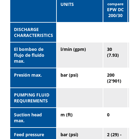
UNITS
EPW DC
EP
200/30
20
DISCHARGE
CHARACTERISTICS
El bombeo de
l/min (gpm)
30
50
flujo de fluido
(7.93)
(13
max.
Presión max.
bar (psi)
200
20
(2'901)
(2'
PUMPING FLUID
REQUIREMENTS
Suction head
m (ft)
0
0
max.
Feed pressure
bar (psi)
2 (29) -
2 (