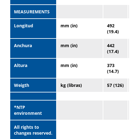
MEASUREMENTS
Longitud
mm (in)
492
50
(19.4)
(20
Anchura
mm (in)
442
45
(17.4)
(18
Altura
mm (in)
373
37
(14.7)
(14
Weigth
kg (libras)
57 (126)
59 
*NTP
environment
All rights to
changes reserved.