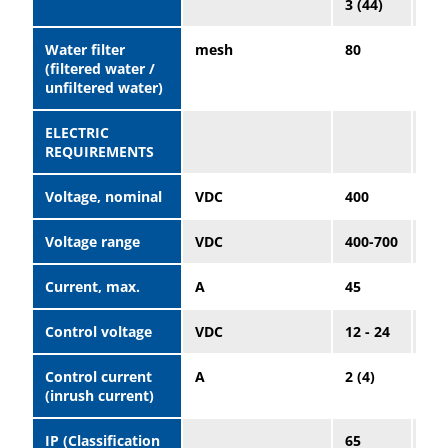
3 (44)
3 (
Water filter
mesh
80
80
(filtered water /
unfiltered water)
ELECTRIC
REQUIREMENTS
Voltage, nominal
VDC
400
40
Voltage range
VDC
400-700
400
Current, max.
A
45
45
Control voltage
VDC
12 - 24
12 
Control current
A
2 (4)
2 (
(inrush current)
IP (Classification
65
65