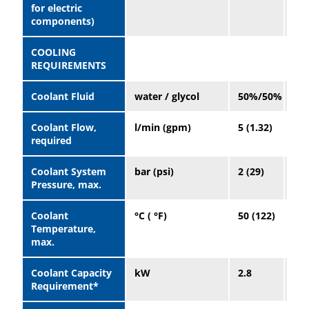
for electric
components)
COOLING
REQUIREMENTS
Coolant Fluid
water / glycol
50%/50%
50
Coolant Flow,
l/min (gpm)
5 (1.32)
5 (
required
Coolant System
bar (psi)
2 (29)
2 (
Pressure, max.
Coolant
°C ( °F)
50 (122)
50 
Temperature,
max.
Coolant Capacity
kW
2.8
4.3
Requirement*