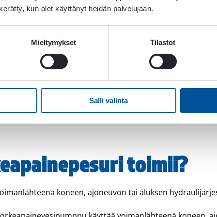
n kerätty, kun olet käyttänyt heidän palvelujaan.
Mieltymykset
Tilastot
Salli valinta
eapainepesuri toimii?
imanlähteenä koneen, ajoneuvon tai aluksen hydraulijärje
 korkeapainevesipumppu käyttää voimanlähteenä koneen, aj