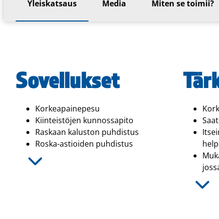
Yleiskatsaus
Media
Miten se toimii?
Sovellukset
Tär
Korkeapainepesu
Kork
Kiinteistöjen kunnossapito
Saat
Raskaan kaluston puhdistus
Itse
Roska-astioiden puhdistus
help
Muka
joss