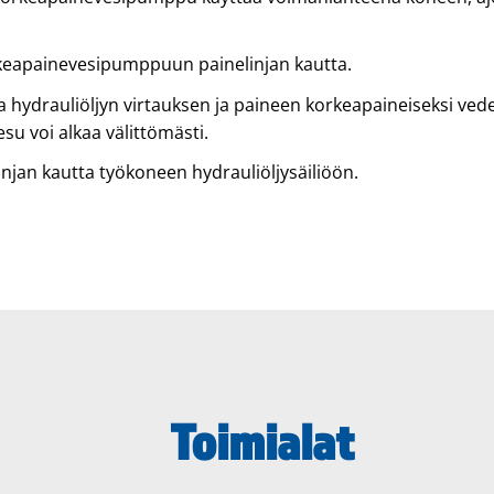
rkeapainevesipumppuun painelinjan kautta.
ydrauliöljyn virtauksen ja paineen korkeapaineiseksi ved
su voi alkaa välittömästi.
njan kautta työkoneen hydrauliöljysäiliöön.
Toimialat