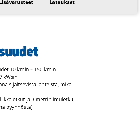
Lisävarusteet
Lataukset
isuudet
et 10 l/min – 150 l/min.
7 kW:iin.
 sijaitsevista lähteistä, mikä
iikkaletkut ja 3 metrin imuletku,
na pyynnöstä).