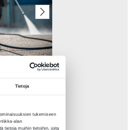
H
Tietoja
 ominaisuuksien tukemiseen
tiikka-alan
ietoja muihin tietoihin, joita