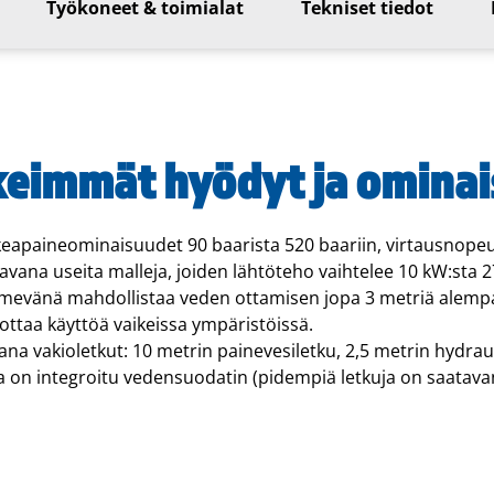
Työkoneet & toimialat
Tekniset tiedot
keimmät hyödyt ja omina
eapaineominaisuudet 90 baarista 520 baariin, virtausnopeud
avana useita malleja, joiden lähtöteho vaihtelee 10 kW:sta 2
imevänä mahdollistaa veden ottamisen jopa 3 metriä alempana
ottaa käyttöä vaikeissa ympäristöissä.
na vakioletkut: 10 metrin painevesiletku, 2,5 metrin hydraul
a on integroitu vedensuodatin (pidempiä letkuja on saatava