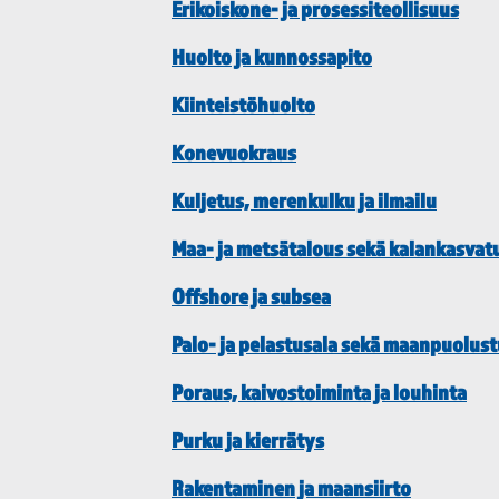
Erikoiskone- ja prosessiteollisuus
Huolto ja kunnossapito
Kiinteistöhuolto
Konevuokraus
Kuljetus, merenkulku ja ilmailu
Maa- ja metsätalous sekä kalankasvat
Offshore ja subsea
Palo- ja pelastusala sekä maanpuolus
Poraus, kaivostoiminta ja louhinta
Purku ja kierrätys
Rakentaminen ja maansiirto