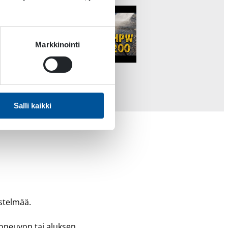
Markkinointi
Salli kaikki
stelmää.
oneuvon tai aluksen