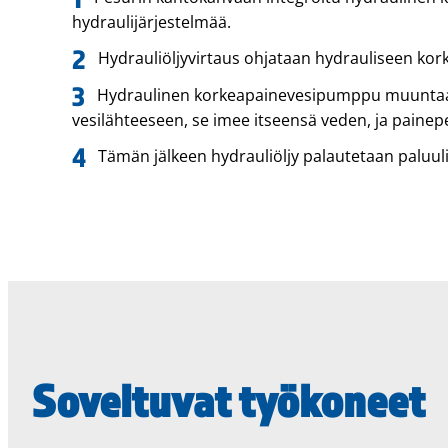
hydraulijärjestelmää.
Hydrauliöljyvirtaus ohjataan hydrauliseen ko
Hydraulinen korkeapainevesipumppu muuntaa h
vesilähteeseen, se imee itseensä veden, ja painepe
Tämän jälkeen hydrauliöljy palautetaan paluuli
Soveltuvat työkoneet