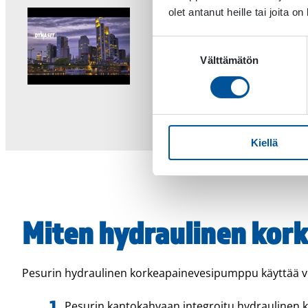
olet antanut heille tai joita o
Suostumuksen
Välttämätön
valinta
Kiellä
Miten hydraulinen kork
Pesurin hydraulinen korkeapainevesipumppu käyttää vo
Pesurin kantokahvaan integroitu hydraulinen