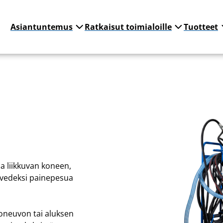
Asiantuntemus
Ratkaisut toimialoille
Tuotteet
 liikkuvan koneen,
evedeksi painepesua
oneuvon tai aluksen