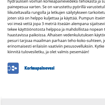
hydraulisen voiman korkeapainevedeksi tehokasta ja su
painepesua varten. Se on varustettu pyörillä varustetull
liikuteltavalla rungolla ja letkujen säilytykseen tarkoitet
joten sitä on helppo kuljettaa ja käyttää. Pumpun itse
voi imeä vettä jopa 3 metriä itseään alempana sijaitsevi
tekee käyttöönotosta helppoa ja mahdollistaa nopean
haastavissa paikoissa. Alhaisen vedenkulutuksen käytö
pesuri tarjoaa maailman parhaan teho-koko-suhteen, jo
erinomaisesti erilaisiin vaativiin pesusovelluksiin. Kytke
kiinnitä tulovesiletku, ja olet valmis pesemään!
Korkeapainevesi