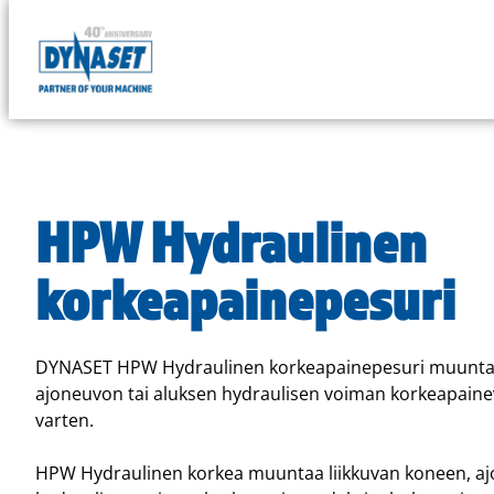
DYNASET
Powered
Siirry
by
suoraan
Hydraulics
sisältöön
HPW Hydraulinen
korkeapainepesuri
DYNASET HPW Hydraulinen korkeapainepesuri muuntaa
ajoneuvon tai aluksen hydraulisen voiman korkeapain
varten.
HPW Hydraulinen korkea muuntaa liikkuvan koneen, aj