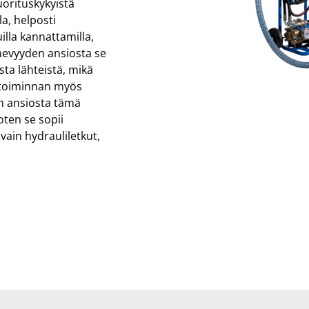
orituskykyistä
a, helposti
uilla kannattamilla,
imevyyden ansiosta se
sta lähteistä, mikä
 toiminnan myös
n ansiosta tämä
ten se sopii
 vain hydrauliletkut,