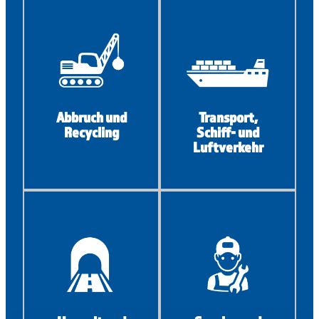
Abbruch und
Transport,
Recycling
Schiff- und
Luftverkehr