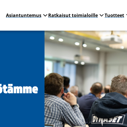
Asiantuntemus
Ratkaisut toimialoille
Tuotteet
yötämme