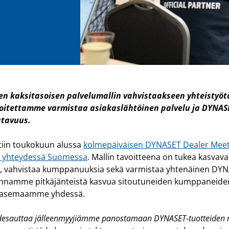
n kaksitasoisen palvelumallin vahvistaakseen yhteistyöt
voitettamme varmistaa asiakaslähtöinen palvelu ja DYNAS
tavuus.
stiin toukokuun alussa
kolmepäiväisen DYNASET Dealer Meet
n yhteydessä Suomessa
. Mallin tavoitteena on tukea kasvav
, vahvistaa kumppanuuksia sekä varmistaa yhtenäinen DY
nnamme pitkäjänteistä kasvua sitoutuneiden kumppaneiden
-asemaamme yhdessä.
 edesauttaa jälleenmyyjiämme panostamaan DYNASET-tuotteiden m