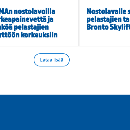
MAn nostolavoilla
Nostolavalle 
rkeapainevettä ja
pelastajien ta
köä pelastajien
Bronto Skylif
yttöön korkeuksiin
Lataa lisää