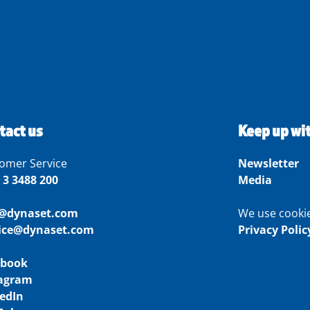
tact us
Keep up wi
omer Service
Newsletter
 3 3488 200
Media
o@dynaset.com
We use cooki
vice@dynaset.com
Privacy Polic
ebook
tagram
edIn