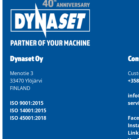
Dynaset Oy
Con
Menotie 3
Cust
33470 Ylöjärvi
+358
FINLAND
inf
ISO 9001:2015
ser
ISO 14001:2015
ISO 45001:2018
Fac
Ins
Link