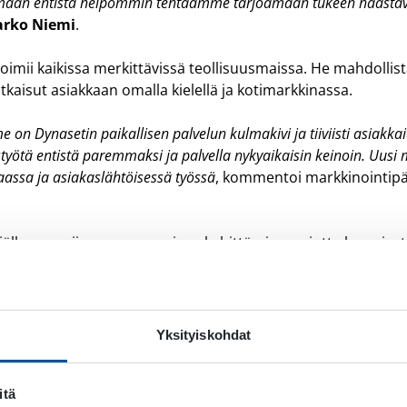
umaan entistä helpommin tehtaamme tarjoamaan tukeen haastavi
rko Niemi
.
imii kaikissa merkittävissä teollisuusmaissa. He mahdollist
tkaisut asiakkaan omalla kielellä ja kotimarkkinassa.
on Dynasetin paikallisen palvelun kulmakivi ja tiiviisti asiakk
yötä entistä paremmaksi ja palvella nykyaikaisin keinoin. Uusi m
assa ja asiakaslähtöisessä työssä
, kommentoi markkinointipä
älleenmyyjiemme osaamisen kehittämiseen, jotta he voivat 
tavalla. Palvelumallissa on kiinnitetty erityistä huomiota 
jien systemaattiseen perehdyttämiseen.
i otimme alkuvuodesta käyttöön uuden jälleenmyyjäportaali
Yksityiskohdat
ateriaalien saatavuuden ajasta ja paikasta riippumatta:
materiaalien saatavuutta ja tehostaa tiedonkulkua. Se kulkee m
itä