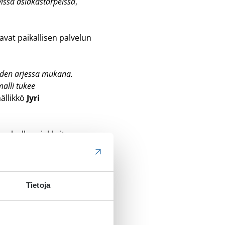
ssa asiakastarpeissa
,
avat paikallisen palvelun
aiden arjessa mukana.
alli tukee
ällikkö
Jyri
palvella asiakkaitaan
osaamisen vahvistamiseen
n. Se varmistaa
Tietoja
ukana