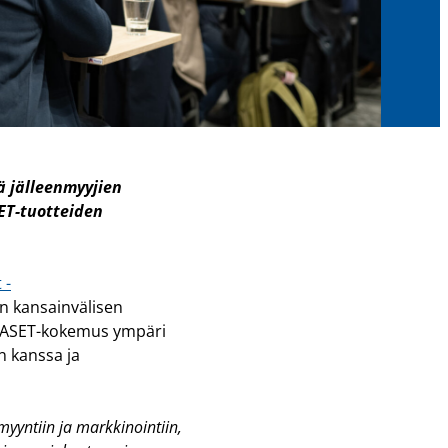
ä jälleenmyyjien
ET-tuotteiden
 -
an kansainvälisen
NASET-kokemus ympäri
 kanssa ja
yyntiin ja markkinointiin,