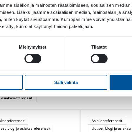
ollistaen, että ajantasaista materiaalia on aina saatavilla ja j
mme sisällön ja mainosten räätälöimiseen, sosiaalisen median
portaalihankkeen vastuuhenkilö, markkinointi- ja viestintäas
iseen. Lisäksi jaamme sosiaalisen median, mainosalan ja analy
, miten käytät sivustoamme. Kumppanimme voivat yhdistää näitä t
istyö on kestävän kasvun perusta. Uuden jälleenmyyjämall
n kerätty, kun olet käyttänyt heidän palvelujaan.
tä, jossa yhdistyvät paikallinen asiantuntemus, laadukkaat t
 parhaana kumppanina.
Mieltymykset
Tilastot
Salli valinta
a asiakasreferenssit
akasreferenssit
Asiakasreferenssit
iset, blogi ja asiakasreferenssit
Uutiset, blogi ja asiakas