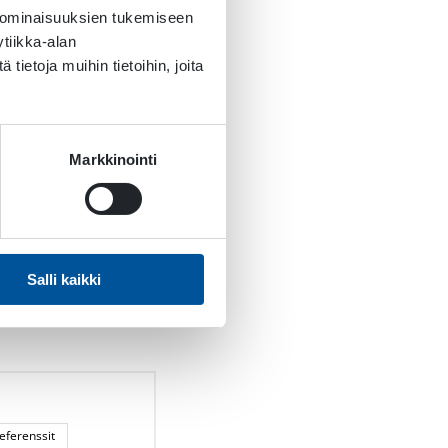
aettavissa myös
 ominaisuuksien tukemiseen
iantuntija
Tuila Mattila
.
tiikka-alan
ietoja muihin tietoihin, joita
in avulla rakennamme
uotteet ja yhteinen
Markkinointi
Salli kaikki
referenssit