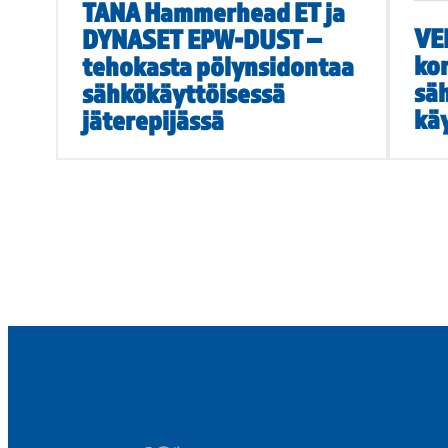
TANA Hammerhead ET ja
VE
DYNASET EPW-DUST –
ko
tehokasta pölynsidontaa
säh
sähkökäyttöisessä
kä
jäterepijässä