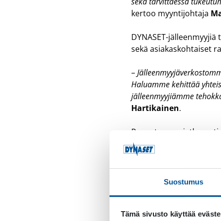
sekä tarvittaessa tukeut
kertoo myyntijohtaja
Ma
DYNASET-jälleenmyyjiä to
sekä asiakaskohtaiset ra
–
Jälleenmyyjäverkostomme 
Haluamme kehittää yhteist
jälleenmyyjiämme tehokka
Hartikainen
.
Panostamme jatkuvasti j
parhaalla mahdollisella 
sekä uusien jälleenmyy
Tiedon jakamisen tueks
Suostumus
ajantasaisen tiedon ja m
–
Uusi portaali parantaa 
Tämä sivusto käyttää eväste