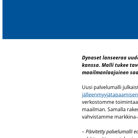
Dynaset lanseeraa uude
kanssa. Malli tukee ta
maailmanlaajuinen saa
Uusi palvelumalli julkai
jälleenmyyjätapaamise
verkostomme toimintaa
maailman. Samalla rake
vahvistamme markkina
–
Päivitetty palvelumalli