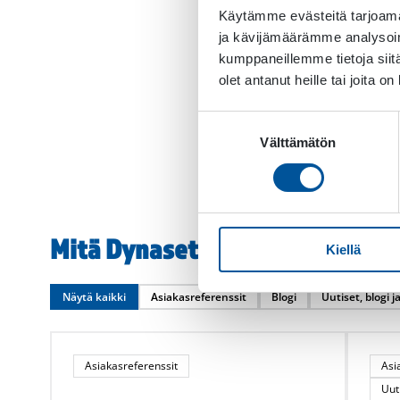
asiakaskohtaamisissa mahd
Käytämme evästeitä tarjoama
loppuasiakkaille
, kertoo 
ja kävijämäärämme analysoim
kumppaneillemme tietoja siitä
Vahva jälleenmyyjäyhte
olet antanut heille tai joita o
pitkäjänteistä yhteistyö
tavoite toimia koneesi
Suostumuksen
Välttämätön
valinta
Mitä Dynasetilla tapahtuu?
Kiellä
Näytä kaikki
Asiakasreferenssit
Blogi
Uutiset, blogi j
Asiakasreferenssit
Asi
Uut