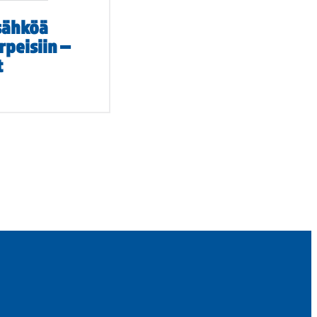
sähköä
rpeisiin –
t