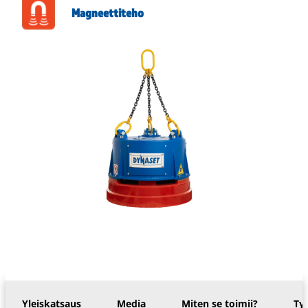
Magneettiteho
Yleiskatsaus
Media
Miten se toimii?
Ty