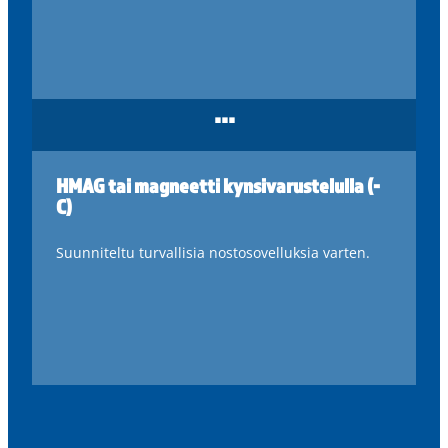
...
HMAG tai magneetti kynsivarustelulla (-
C)
Suunniteltu turvallisia nostosovelluksia varten.