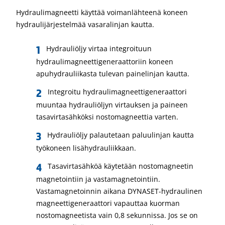
Hydraulimagneetti käyttää voimanlähteenä koneen
hydraulijärjestelmää vasaralinjan kautta.
Hydrauliöljy virtaa integroituun
hydraulimagneettigeneraattoriin koneen
apuhydrauliikasta tulevan painelinjan kautta.
Integroitu hydraulimagneettigeneraattori
muuntaa hydrauliöljyn virtauksen ja paineen
tasavirtasähköksi nostomagneettia varten.
Hydrauliöljy palautetaan paluulinjan kautta
työkoneen lisähydrauliikkaan.
Tasavirtasähköä käytetään nostomagneetin
magnetointiin ja vastamagnetointiin.
Vastamagnetoinnin aikana DYNASET-hydraulinen
magneettigeneraattori vapauttaa kuorman
nostomagneetista vain 0,8 sekunnissa. Jos se on