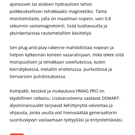
ajoneuvon tai aluksen hydraulisen tehon
poikkeuksellisen tehokkaaksi magneetiksi. Tämä
monitoimilaite, jolla on maailman nopein, vain 0,8
sekunnin vastamagnetointi, lisää tuottavuutta ja
yksinkertaistaa rautametallien käsittelyä.
Sen plug-and-play-rakenne mahdollistaa nopean ja
helpon kytkennän koneen vasaralinjaan, mikä tekee siitä
monipuolisen ja tehokkaan sovelluksissa, kuten
kierrätyksessä, metallin erottelussa, purkutöissä ja
tienvarsien puhdistuksessa.
Kompakti, kestävä ja mukautuva HMAG PRO on
täydellinen ratkaisu. Lisävarusteena saatavat DSMART-
älyominaisuudet tarjoavat kehittynyttä valvontaa ja
ohjausta, jonka avulla voit hienosäätää generaattorin
suorituskyvyn vastaamaan työtyyliäsi ja erityistehtäviäsi.