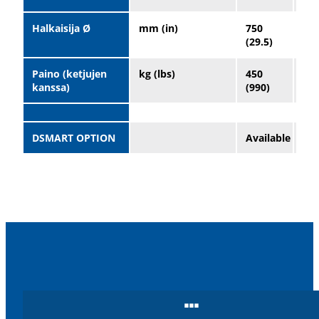
Halkaisija Ø
mm (in)
750
96
(29.5)
(37
Paino (ketjujen
kg (lbs)
450
90
kanssa)
(990)
(19
DSMART OPTION
Available
Ava
...