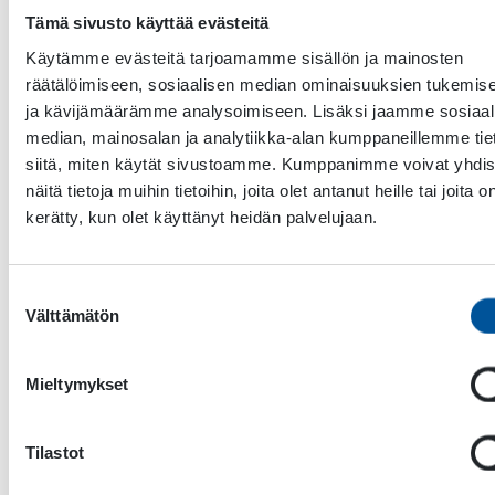
teho max.
Tämä sivusto käyttää evästeitä
Käytämme evästeitä tarjoamamme sisällön ja mainosten
Käyttöjännite
VDC
220
22
räätälöimiseen, sosiaalisen median ominaisuuksien tukemis
±5%
±5
ja kävijämäärämme analysoimiseen. Lisäksi jaamme sosiaal
Magneettikäämin
Ohm
16,1 ±
9,8
median, mainosalan ja analytiikka-alan kumppaneillemme tie
sallittu
5%
5%
siitä, miten käytät sivustoamme. Kumppanimme voivat yhdis
resistanssi (20 °C)
näitä tietoja muihin tietoihin, joita olet antanut heille tai joita o
kerätty, kun olet käyttänyt heidän palvelujaan.
NOMINAALINEN
NOSTOKAPASITEETTI
Suostumuksen
Pitovoima/ilmarako
kg (lbs)
5500
10
Välttämätön
Ø/300
(12100)
(23
valinta
Levyt, harkot
kg (lbs)
2700
52
Mieltymykset
(5490)
(11
Takkirauta
kg (lbs)
105
23
Tilastot
(231)
(50