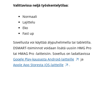
Valittavissa neljä työskentelytilaa:
Normaali
Lajittelu
Eko
Fast up
Sovellusta voi käyttää älypuhelimella tai tabletilla.
DSMART-toiminnot voidaan lisätä uusiin HMG Pro
tai HMAG Pro -laitteisiin. Sovellus on ladattavissa
Google Play-kaupasta Android-laitteille
ja
Apple App Storesta iOS-laitteille
.