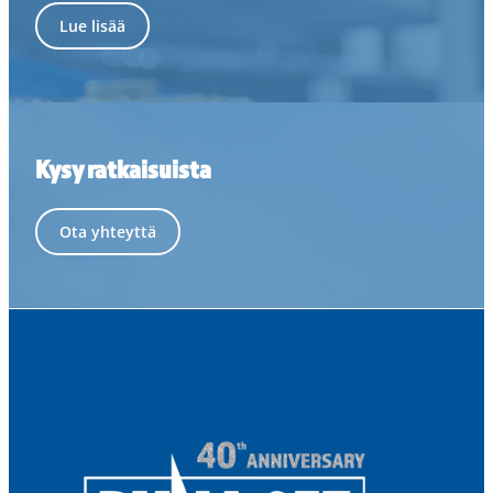
Lue lisää
Kysy ratkaisuista
Ota yhteyttä