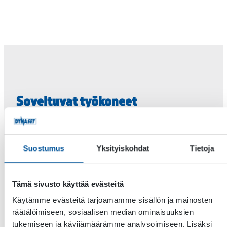
Soveltuvat työkoneet
Palo- ja pelastusajoneuvot
Toimialat
Suostumus
Yksityiskohdat
Tietoja
Palo- ja pelastusala sekä maanpuolustus
Tämä sivusto käyttää evästeitä
Käytämme evästeitä tarjoamamme sisällön ja mainosten
räätälöimiseen, sosiaalisen median ominaisuuksien
tukemiseen ja kävijämäärämme analysoimiseen. Lisäksi