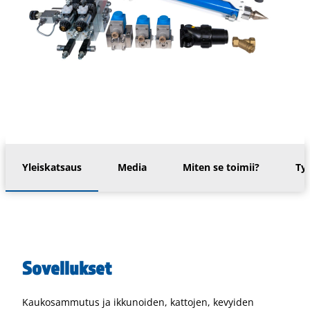
Yleiskatsaus
Media
Miten se toimii?
Ty
Sovellukset
Kaukosammutus ja ikkunoiden, kattojen, kevyiden