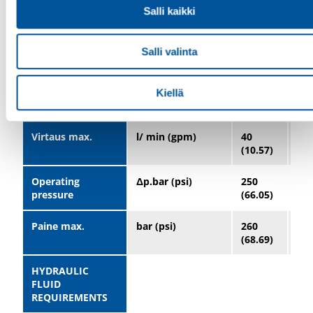
Salli kaikki
Impact force @
kN
20
20
160 bar
Salli valinta
Impact length
mm (in)
550
55
(21.7)20
(21
Kiellä
Hydraulitehovaatimukset
Virtaus max.
l/ min (gpm)
40
11
(10.57)
(30
Operating
Δp.bar (psi)
250
21
pressure
(66.05)
(55
Paine max.
bar (psi)
260
21
(68.69)
(55
HYDRAULIC
FLUID
REQUIREMENTS