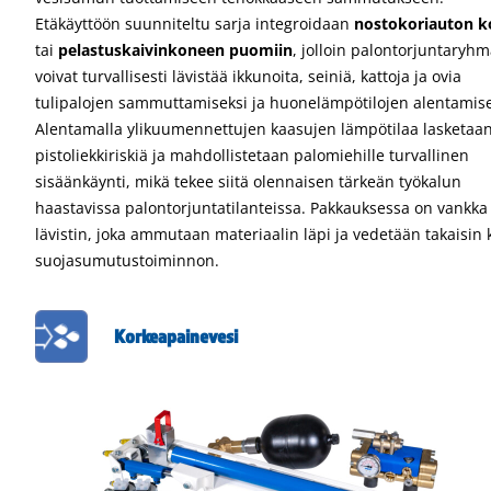
Etäkäyttöön suunniteltu sarja integroidaan
nostokoriauton ko
tai
pelastuskaivinkoneen puomiin
, jolloin palontorjuntaryhm
voivat turvallisesti lävistää ikkunoita, seiniä, kattoja ja ovia
tulipalojen sammuttamiseksi ja huonelämpötilojen alentamise
Alentamalla ylikuumennettujen kaasujen lämpötilaa lasketaa
pistoliekkiriskiä ja mahdollistetaan palomiehille turvallinen
sisäänkäynti, mikä tekee siitä olennaisen tärkeän työkalun
haastavissa palontorjuntatilanteissa. Pakkauksessa on vankka
lävistin, joka ammutaan materiaalin läpi ja vedetään takaisin 
suojasumutustoiminnon.
Korkeapainevesi