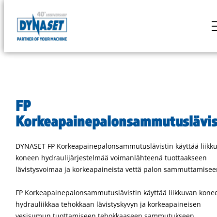
Siirry
suoraan
DYNASET
sisältöön
Powered
by
Hydraulics
FP
Korkeapainepalonsammutuslävis
DYNASET FP Korkeapainepalonsammutuslävistin käyttää liikk
koneen hydraulijärjestelmää voimanlähteenä tuottaakseen
lävistysvoimaa ja korkeapaineista vettä palon sammuttamisee
FP Korkeapainepalonsammutuslävistin käyttää liikkuvan kone
hydrauliikkaa tehokkaan lävistyskyvyn ja korkeapaineisen
vesisumun tuottamiseen tehokkaaseen sammutukseen.