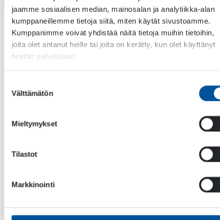
jaamme sosiaalisen median, mainosalan ja analytiikka-alan
kumppaneillemme tietoja siitä, miten käytät sivustoamme.
Kumppanimme voivat yhdistää näitä tietoja muihin tietoihin,
joita olet antanut heille tai joita on kerätty, kun olet käyttänyt
heidän palvelujaan.
Tekniset tiedot
Suostumuksen
Välttämätön
Datataulukko
valinta
FP Korkeapainepalonsammutuslävistin
FP 250/ 30-40
Mieltymykset
FP180/90-40
DISCHARGE
Tilastot
CHARACTERISTICS
Impact mass
kg (lbs)
3.6 (8)
3.6
Markkinointi
Impact speed
m (ft)/ s
12
12
(39.37)
(39