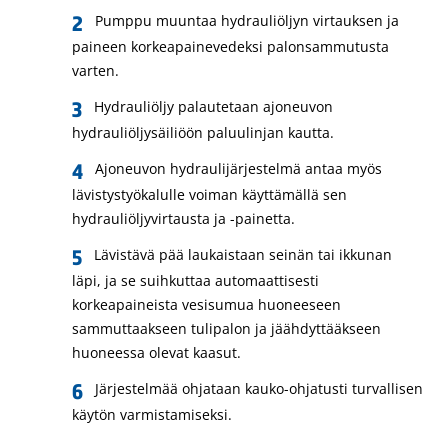
Pumppu muuntaa hydrauliöljyn virtauksen ja
paineen korkeapainevedeksi palonsammutusta
varten.
Hydrauliöljy palautetaan ajoneuvon
hydrauliöljysäiliöön paluulinjan kautta.
Ajoneuvon hydraulijärjestelmä antaa myös
lävistystyökalulle voiman käyttämällä sen
hydrauliöljyvirtausta ja -painetta.
Lävistävä pää laukaistaan seinän tai ikkunan
läpi, ja se suihkuttaa automaattisesti
korkeapaineista vesisumua huoneeseen
sammuttaakseen tulipalon ja jäähdyttääkseen
huoneessa olevat kaasut.
Järjestelmää ohjataan kauko-ohjatusti turvallisen
käytön varmistamiseksi.