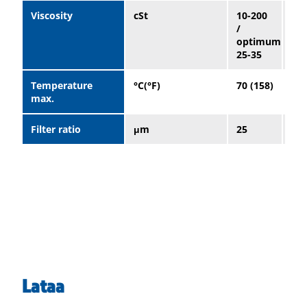
Viscosity
cSt
10-200
10-
/
/
optimum
op
25-35
25-
Temperature
°C(°F)
70 (158)
70 
max.
Filter ratio
μm
25
25
Lataa