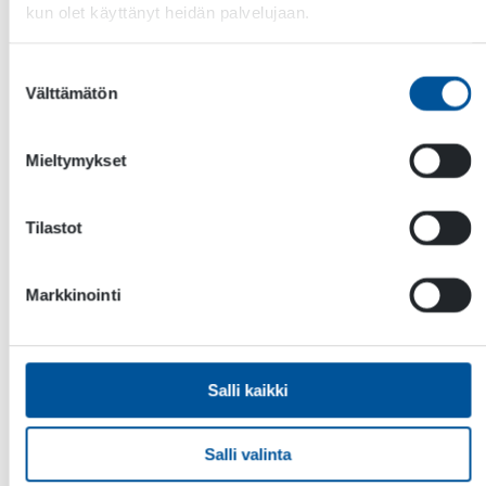
kun olet käyttänyt heidän palvelujaan.
DYNASET HRC Hydraulinen nytkysylinteri
muuntaa liikkuvan koneen hydraulisen voiman
edestakaiseksi liikkeeksi, joka luo sahan kaltaisen
Suostumuksen
liikkeen. Tämä innovatiivinen lisälaite sopii
Välttämätön
valinta
erinomaisesti raivaussahoille, trimmereille,
palkkiniittokoneille ja muille sovelluksille, joissa
tarvitaan sahausliikettä. […]
Mieltymykset
Tilastot
Kaikki tuotteet
Markkinointi
Salli kaikki
Salli valinta