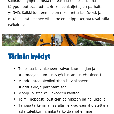
säiliöiden tyhjentämistä nopeasti ja helposti. Nämä
tärypumput ovat todellakin koneenkuljettajien parhaita
ystäviä. Kaikki tuotteemme on rakennettu kestäviksi, ja
mikäli niissä ilmenee vikaa, ne on helppo korjata tavallisilla
työkaluilla.
Tärinän hyödyt
Tehostaa kaivinkoneen, kaivurikuormaajan ja
kuormaajan suorituskykyä kustannustehokkaasti
Mahdollistaa pienikokoisen kaivinkoneen
suorituskyvyn parantamisen
Monipuolistaa kaivinkoneen käyttöä
Toimii nopeasti joystickin painikkeen painalluksella
Tarjoaa tarkemman asfaltin leikkauksen yhdistettynä
asfalttileikkuriin, mikä tarkoittaa vähemmän