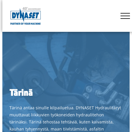
Siirry
suoraan
DYNASET
sisältöön
Powered
by
Hydraulics
Tärinä
Tärinä antaa sinulle kilpailuetua. DYNASET Hydraulitäryt
muuttavat liikkuvien työkoneiden hydraulitehon
tärinäksi. Tärinä tehostaa tehtäviä, kuten kaivamista,
kauhan tyhjennystä, maan tiivistämistä, asfaltin