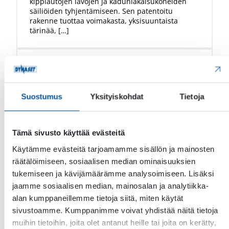
kippiautojen lavojen ja kadunlakaisukoneiden
säiliöiden tyhjentämiseen. Sen patentoitu
rakenne tuottaa voimakasta, yksisuuntaista
tärinää, […]
Suostumus
Yksityiskohdat
Tietoja
Tämä sivusto käyttää evästeitä
Käytämme evästeitä tarjoamamme sisällön ja mainosten
räätälöimiseen, sosiaalisen median ominaisuuksien
tukemiseen ja kävijämäärämme analysoimiseen. Lisäksi
jaamme sosiaalisen median, mainosalan ja analytiikka-
alan kumppaneillemme tietoja siitä, miten käytät
Tärinä
sivustoamme. Kumppanimme voivat yhdistää näitä tietoja
muihin tietoihin, joita olet antanut heille tai joita on kerätty,
HRC Hydraulinen nytkysylinteri