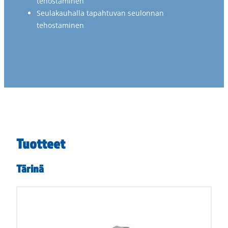
tehostaminen
Seulakauhalla tapahtuvan seulonnan
tehostaminen
Tuotteet
Tärinä