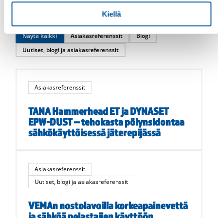
Opi lisää
Kiellä
Näytä kaikki
Asiakasreferenssit
Blogi
Uutiset, blogi ja asiakasreferenssit
Asiakasreferenssit
TANA Hammerhead ET ja DYNASET
EPW-DUST – tehokasta pölynsidontaa
sähkökäyttöisessä jäterepijässä
Asiakasreferenssit
Uutiset, blogi ja asiakasreferenssit
VEMAn nostolavoilla korkeapainevettä
ja sähköä pelastajien käyttöön