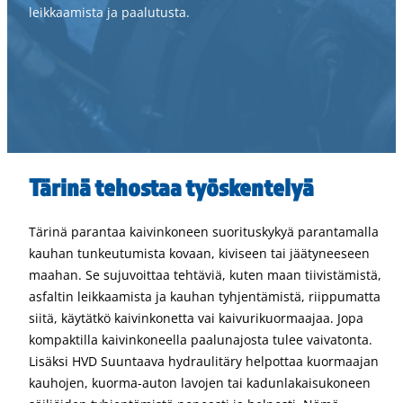
leikkaamista ja paalutusta.
Tärinä tehostaa työskentelyä
Tärinä parantaa kaivinkoneen suorituskykyä parantamalla
kauhan tunkeutumista kovaan, kiviseen tai jäätyneeseen
maahan. Se sujuvoittaa tehtäviä, kuten maan tiivistämistä,
asfaltin leikkaamista ja kauhan tyhjentämistä, riippumatta
siitä, käytätkö kaivinkonetta vai kaivurikuormaajaa. Jopa
kompaktilla kaivinkoneella paalunajosta tulee vaivatonta.
Lisäksi HVD Suuntaava hydraulitäry helpottaa kuormaajan
kauhojen, kuorma-auton lavojen tai kadunlakaisukoneen