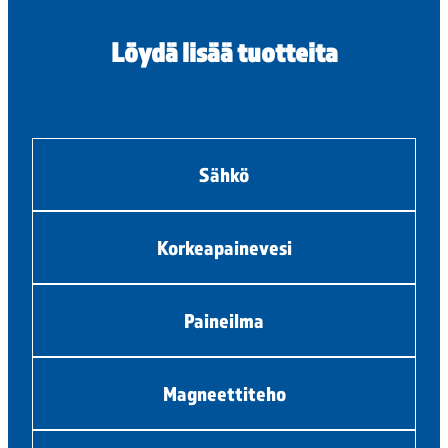
Löydä lisää tuotteita
Sähkö
Korkeapainevesi
Paineilma
Magneettiteho