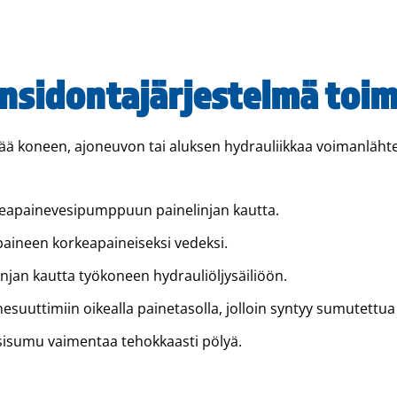
nsidontajärjestelmä toim
ää koneen, ajoneuvon tai aluksen hydrauliikkaa voimanläht
rkeapainevesipumppuun painelinjan kautta.
aineen korkeapaineiseksi vedeksi.
njan kautta työkoneen hydrauliöljysäiliöön.
esuuttimiin oikealla painetasolla, jolloin syntyy sumutettu
sisumu vaimentaa tehokkaasti pölyä.