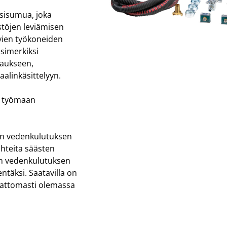
sisumua, joka
stöjen leviämisen
uvien työkoneiden
simerkiksi
kaukseen,
aalinkäsittelyyn.
in työmaan
en vedenkulutuksen
uhteita säästen
en vedenkulutuksen
täksi. Saatavilla on
mattomasti olemassa