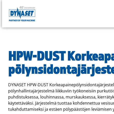
DYNASET
Powered
Siirry
by
suoraan
Hydraulics
sisältöön
HPW-DUST Korkeapa
pölynsidontajärjest
DYNASET HPW-DUST Korkeapainepölynsidontajärjestelm
pölynhallintajärjestelmä liikkuviin työkoneisiin purkutöi
puhdistuksessa, louhinnassa, murskauksessa, kierrätyk
käytettäväksi. Järjestelmä tuottaa kohdennettua vesis
tukahduttamiseksi ja estäen pölypäästöjen leviämisen