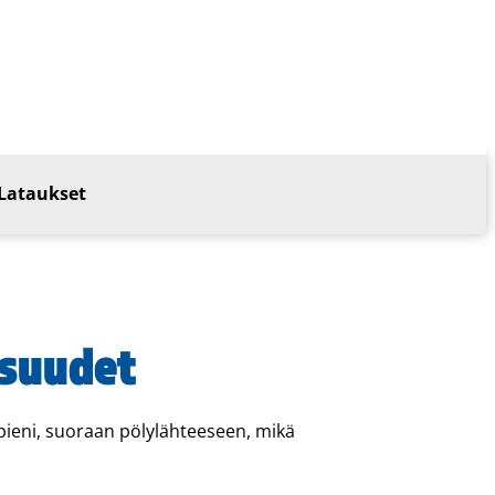
Lataukset
isuudet
pieni, suoraan pölylähteeseen, mikä