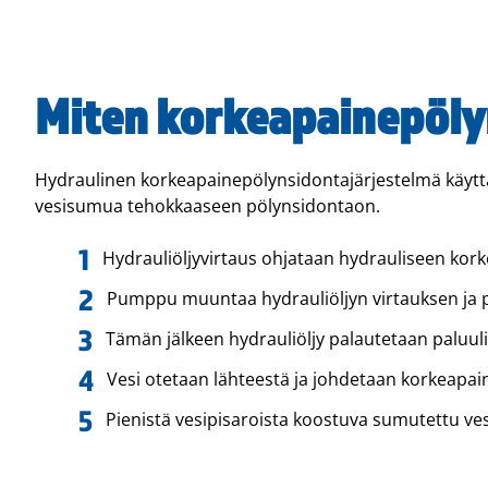
Miten korkeapainepöly
Hydraulinen korkeapainepölynsidontajärjestelmä käytt
vesisumua tehokkaaseen pölynsidontaon.
Hydrauliöljyvirtaus ohjataan hydrauliseen ko
Pumppu muuntaa hydrauliöljyn virtauksen ja p
Tämän jälkeen hydrauliöljy palautetaan paluuli
Vesi otetaan lähteestä ja johdetaan korkeapain
Pienistä vesipisaroista koostuva sumutettu ve