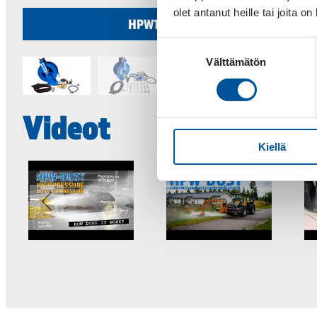
olet antanut heille tai joita o
HPW160 Dust Kit for Sweeper
Suostumuksen
Välttämätön
valinta
Videot
Kiellä