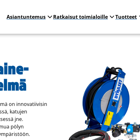
Asiantuntemus
Ratkaisut toimialoille
Tuotteet
ine­
elmä
ä on innovatiivisin
ssä, katujen
sessä jne.
umua pölyn
 ympäristöön.