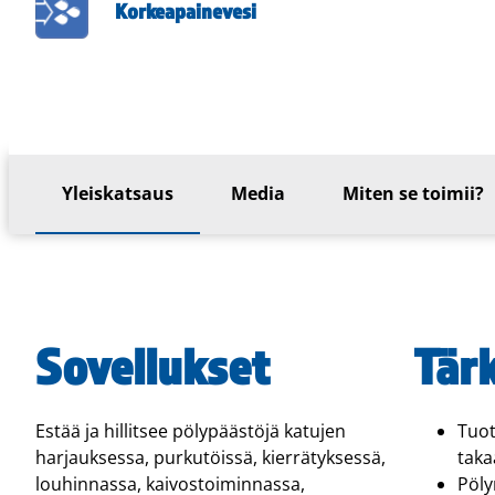
Korkeapainevesi
Yleiskatsaus
Media
Miten se toimii?
Sovellukset
Tär
Estää ja hillitsee pölypäästöjä katujen
Tuot
harjauksessa, purkutöissä, kierrätyksessä,
taka
louhinnassa, kaivostoiminnassa,
Pöly