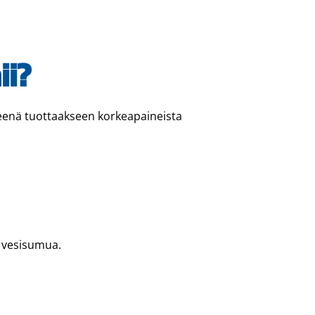
ii?
eenä tuottaakseen korkeapaineista
a vesisumua.