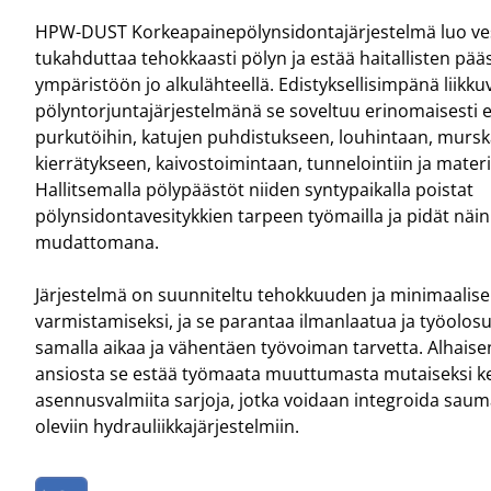
HPW-DUST Korkeapainepölynsidontajärjestelmä luo ve
tukahduttaa tehokkaasti pölyn ja estää haitallisten pää
ympäristöön jo alkulähteellä. Edistyksellisimpänä liikk
pölyntorjuntajärjestelmänä se soveltuu erinomaisesti e
purkutöihin, katujen puhdistukseen, louhintaan, murs
kierrätykseen, kaivostoimintaan, tunnelointiin ja materi
Hallitsemalla pölypäästöt niiden syntypaikalla poistat
pölynsidontavesitykkien tarpeen työmailla ja pidät nä
mudattomana.
Järjestelmä on suunniteltu tehokkuuden ja minimaalis
varmistamiseksi, ja se parantaa ilmanlaatua ja työolos
samalla aikaa ja vähentäen työvoiman tarvetta. Alhais
ansiosta se estää työmaata muuttumasta mutaiseksi ken
asennusvalmiita sarjoja, jotka voidaan integroida sau
oleviin hydrauliikkajärjestelmiin.