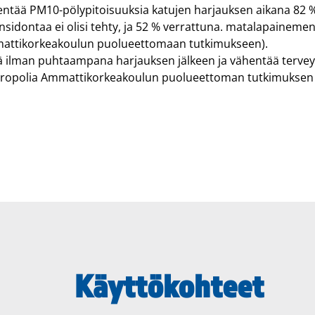
ntää PM10-pölypitoisuuksia katujen harjauksen aikana 82 % 
nsidontaa ei olisi tehty, ja 52 % verrattuna. matalapaineme
ttikorkeakoulun puolueettomaan tutkimukseen).
ä ilman puhtaampana harjauksen jälkeen ja vähentää terveysh
ropolia Ammattikorkeakoulun puolueettoman tutkimuksen
Käyttökohteet