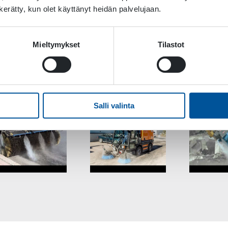
n kerätty, kun olet käyttänyt heidän palvelujaan.
HPW220 Dust Kit For Cr
Mieltymykset
Tilastot
Salli valinta