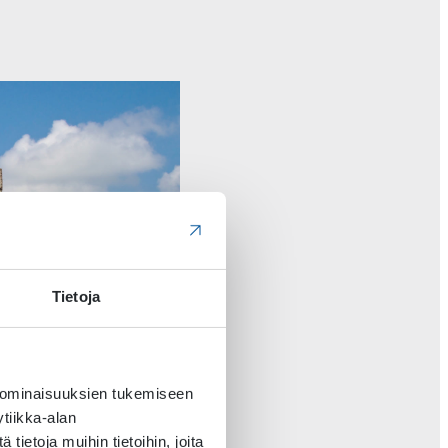
Tietoja
 ominaisuuksien tukemiseen
tiikka-alan
ietoja muihin tietoihin, joita