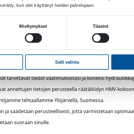
n kerätty, kun olet käyttänyt heidän palvelujaan.
Mieltymykset
Tilastot
liventtiilisarja on suun
Salli valinta
moduuliventtiilisarjasi on räätälöity täydellisesti tarpeisii
t tarvittavat tiedot vaatimuksistasi ja koneesi hydrauliikka
vat annettujen tietojen perusteella räätälöidyn HMV-kokoo
tuntijamme tehtaallamme Ylöjärvellä, Suomessa.
 ja säädetään perusteellisesti, jotta varmistetaan optimaal
tetaan suoraan sinulle.