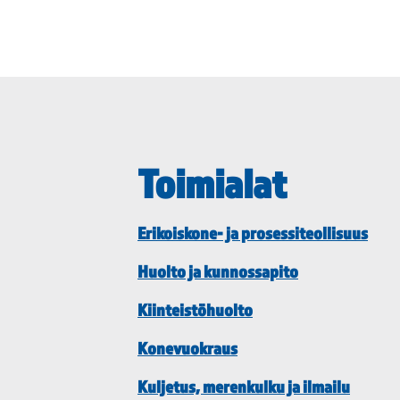
Toimialat
Erikoiskone- ja prosessiteollisuus
Huolto ja kunnossapito
Kiinteistöhuolto
Konevuokraus
Kuljetus, merenkulku ja ilmailu