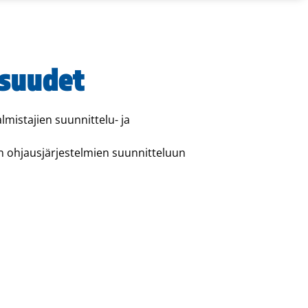
isuudet
mistajien suunnittelu- ja
en ohjausjärjestelmien suunnitteluun