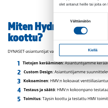
olet antanut heille tai joita o
Suostumuksen
Välttämätön
valinta
Miten Hydraulinen moduu
koottu?
Kiellä
DYNASET-asiantuntijat varmistavat, että HMV Hydraulinen 
Tietojen kerääminen
: Asiantuntijamme keräävä
Custom Design
: Asiantuntijamme suunnittele
Kokoaminen
: HMV:n kokoavat venttiiliasian
Testaus ja säätö
: HMV:n kokoonpano testataan
Toimitus
: Täysin koottu ja testattu HMV toimi