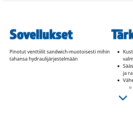
Sovellukset
Tär
Pinotut venttiilit sandwich-muotoisesti mihin
Kust
tahansa hydraulijärjestelmään
valm
Sääs
ja r
Vähe