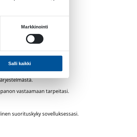
Markkinointi
niteltu ja
Salli kaikki
si.
järjestelmästä.
npanon vastaamaan tarpeitasi.
inen suorituskyky sovelluksessasi.