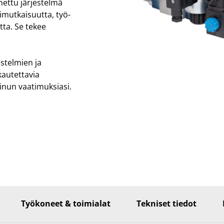
nnettu järjestelmä
imutkaisuutta, työ-
tta. Se tekee
stelmien ja
autettavia
inun vaatimuksiasi.
Työkoneet & toimialat
Tekniset tiedot