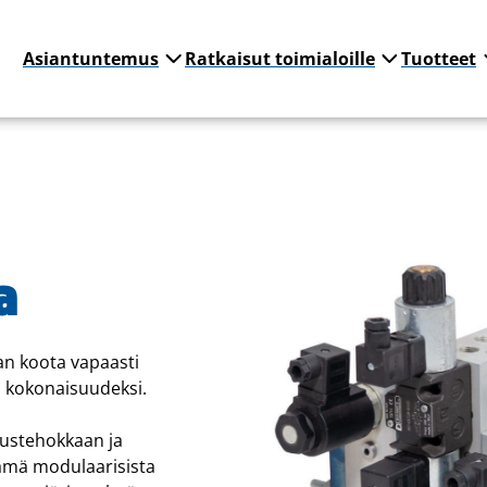
Asiantuntemus
Ratkaisut toimialoille
Tuotteet
a
n koota vapaasti
i kokonaisuudeksi.
nustehokkaan ja
Tämä modulaarisista