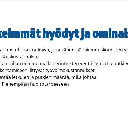
keimmät hyödyt ja omina
annustehokas ratkaisu, joka vähentää rakennuskoneiden val
istuskustannuksia.
tää rahaa minimoimalla perinteisten venttiilien ja LS-putki
akentamiseen liittyvät työvoimakustannukset.
ntää letkujen ja putkien määrää, mikä johtaa:
Pienempään huoltotarpeeseen