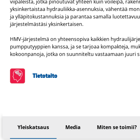
viipaleista, jotka pinoutuvat yhteen kuin voileipä, rake
yksinkertaistaa hydrauliikka-asennuksia, vähentää mon
ja ylläpitokustannuksia ja parantaa samalla luotettavuu
järjestelmästäsi yksinkertaisen.
HMV-järjestelmä on yhteensopiva kaikkien hydraulijärje
pumpputyyppien kanssa, ja se tarjoaa kompakteja, muk
kokoonpanoja, jotka on suunniteltu vastaamaan juuri s
Tietotaito
Yleiskatsaus
Media
Miten se toimii?