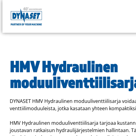
DYNASET
Powered
Siirry
by
suoraan
Hydraulics
sisältöön
HMV Hydraulinen
moduuliventtiilisarj
DYNASET HMV Hydraulinen moduuliventtiilisarja voidaa
venttiilimoduuleista, jotka kasataan yhteen kompaktiks
HMV Hydraulinen moduuliventtiilisarja tarjoaa kustan
joustavan ratkaisun hydraulijärjestelmien hallintaan. 