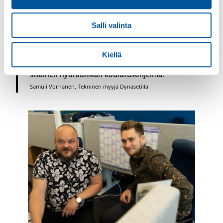
yllättänyt, Samuli kertoo.
Salli valinta
Olen oppinut valtavasti erilaisia tekniikan
termejä niin suomeksi kuin englanniksikin.
Samalla olen oppinut myös hydrauliikasta
Kiellä
valtavasti, ja tässä on auttanut Dynasetin oma
sisäinen hydrauliikan koulutusohjelma.
Samuli Vornanen, Tekninen myyjä Dynasetilla