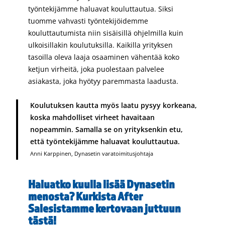
työntekijämme haluavat kouluttautua. Siksi
tuomme vahvasti työntekijöidemme
kouluttautumista niin sisäisillä ohjelmilla kuin
ulkoisillakin koulutuksilla. Kaikilla yrityksen
tasoilla oleva laaja osaaminen vähentää koko
ketjun virheitä, joka puolestaan palvelee
asiakasta, joka hyötyy paremmasta laadusta.
Koulutuksen kautta myös laatu pysyy korkeana,
koska mahdolliset virheet havaitaan
nopeammin. Samalla se on yrityksenkin etu,
että työntekijämme haluavat kouluttautua.
Anni Karppinen, Dynasetin varatoimitusjohtaja
Haluatko kuulla lisää Dynasetin
menosta?
Kurkista After
Salesistamme kertovaan juttuun
tästä!