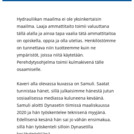
Hydrauliikan maailma ei ole yksinkertaisin
maailma. Laaja ammattitaito toimii valuuttana
tällä alalla ja ainoa tapa vaalia tätä ammattitaitoa
on opiskella, oppia ja olla utelias. Henkilöstömme
on tunnettava niin tuotteemme kuin ne
ympäristöt, joissa niitä käytetään.
Perehdytysohjelma toimii kulmakivenä tälle
osaamiselle.
Kaveri alla olevassa kuvassa on Samuli. Saatat
tunnistaa hänet, sillä julkaisimme hänestä jutun
sosiaalisessa mediassa kuluneena keväänä.
Samuli aloitti Dynasetin tiimissä maaliskuussa
2020 ja hän työskentelee teknisenä myyjänä.
Edellisenä kesänä hän sai jo vähän ensimakua,
sillä hän työskenteli silloin Dynasetilla
kesätyöntekijänä.