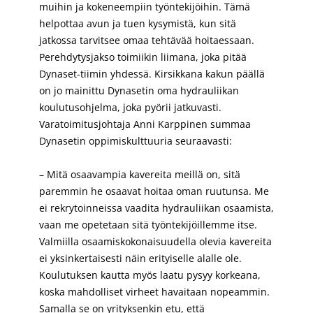
muihin ja kokeneempiin työntekijöihin. Tämä
helpottaa avun ja tuen kysymistä, kun sitä
jatkossa tarvitsee omaa tehtävää hoitaessaan.
Perehdytysjakso toimiikin liimana, joka pitää
Dynaset-tiimin yhdessä. Kirsikkana kakun päällä
on jo mainittu Dynasetin oma hydrauliikan
koulutusohjelma, joka pyörii jatkuvasti.
Varatoimitusjohtaja Anni Karppinen summaa
Dynasetin oppimiskulttuuria seuraavasti:
– Mitä osaavampia kavereita meillä on, sitä
paremmin he osaavat hoitaa oman ruutunsa. Me
ei rekrytoinneissa vaadita hydrauliikan osaamista,
vaan me opetetaan sitä työntekijöillemme itse.
Valmiilla osaamiskokonaisuudella olevia kavereita
ei yksinkertaisesti näin erityiselle alalle ole.
Koulutuksen kautta myös laatu pysyy korkeana,
koska mahdolliset virheet havaitaan nopeammin.
Samalla se on yrityksenkin etu, että