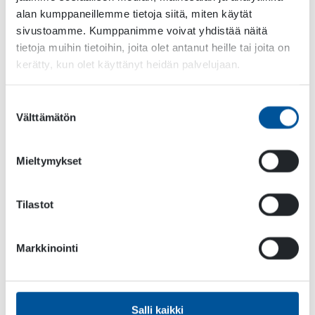
alan kumppaneillemme tietoja siitä, miten käytät
elämystä. Erityisesti venttiiliosastolla
sivustoamme. Kumppanimme voivat yhdistää näitä
perehtyessäni en vielä ymmärtänyt erilaisten
tietoja muihin tietoihin, joita olet antanut heille tai joita on
venttiilien merkitystä kunnolla. Aloittaessani
kerätty, kun olet käyttänyt heidän palvelujaan.
myymään tuotteita, jotka tarvitsivat niitä, monet
asiat loksahtivatkin paikalleen, Samuli kuvaa.
Suostumuksen
On totta, että kuukaudessa ei voi näin valtavaa
Välttämätön
valinta
tietomäärää sisäistää. Siksipä kysyimme
Samulilta, mitä kaikkea hän on oppinut
Mieltymykset
perehdytysjakson jälkeen.
– Olen oppinut valtavasti erilaisia tekniikan
Tilastot
termejä niin suomeksi kuin englanniksikin.
Samalla olen oppinut myös hydrauliikasta
Markkinointi
valtavasti, ja tässä on auttanut Dynasetin oma
sisäinen hydrauliikan koulutusohjelma. Mitä tulee
itse myyntityöhön niin b2b-myynnin [yritykseltä
yritykselle -myynnin] ostoprosessin hitaus on
Salli kaikki