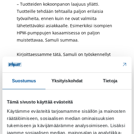
– Tuotteiden kokoonpanon laajuus yllätti.
Tuotteille tehdään tehtaalla paljon erilaisia
työvaiheita, ennen kuin ne ovat valmiita
lähetettäväksi asiakkaalle. Esimerkiksi isompien
HPW-pumppujen kasaamisessa on paljon
muistettavaa, Samuli summaa.
Kirjoittaessamme tätä, Samuli on työskennellyt
teknisenä myyjänä reilut kolme kuukautta. Mutta
mitä hän ajatteli perehdytysjaksosta sen aikana?
Suostumus
Yksityiskohdat
Tietoja
– Hinku päästä toimistoon oli tosi kova. Meillä on
niin paljon tuotteita, että kaikkea ei voi millään
oppia kuukaudessa. Perehdytysjakso antoi
Tämä sivusto käyttää evästeitä
minulle mahdollisuuden raapaista pintaa.
Käytämme evästeitä tarjoamamme sisällön ja mainosten
Perehdytysjakson aikana tulikin muutamia asioita
räätälöimiseen, sosiaalisen median ominaisuuksien
vastaan, joita en osannut vielä silloin yhdistää
tukemiseen ja kävijämäärämme analysoimiseen. Lisäksi
olemassa olevaan tietoon. Mutta kolmen
jaamme sosiaalisen median, mainosalan ja analytiikka-
kuukauden aikana olen kokenut monta ahaa-