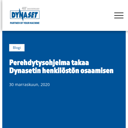
Siirry
suoraan
DYNASET
sisältöön
Powered
by
Hydraulics
Blogi
Perehdytysohjelma takaa
Dynasetin henkilöstön osaamisen
30 marraskuun, 2020