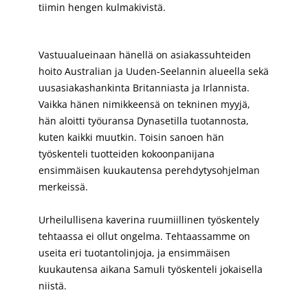
tiimin hengen kulmakivistä.
Vastuualueinaan hänellä on asiakassuhteiden
hoito Australian ja Uuden-Seelannin alueella sekä
uusasiakashankinta Britanniasta ja Irlannista.
Vaikka hänen nimikkeensä on tekninen myyjä,
hän aloitti työuransa Dynasetilla tuotannosta,
kuten kaikki muutkin. Toisin sanoen hän
työskenteli tuotteiden kokoonpanijana
ensimmäisen kuukautensa perehdytysohjelman
merkeissä.
Urheilullisena kaverina ruumiillinen työskentely
tehtaassa ei ollut ongelma. Tehtaassamme on
useita eri tuotantolinjoja, ja ensimmäisen
kuukautensa aikana Samuli työskenteli jokaisella
niistä.