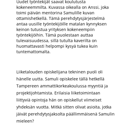
Uudet työntekijät saavat koulutusta
kokeneemmilta. Kuvassa oikealla on Anssi, joka
toimi päivän mentorina Samulille kuvan
ottamishetkellä. Tämä perehdytysjärjestelmä
antaa uusille työntekijöille matalan kynnyksen
keinon tutustua yrityksen kokeneempiin
työntekijöihin. Tämä puolestaan auttaa
tulevaisuudessa, sillä tutulta kaverilta on
huomattavasti helpompi kysyä tukea kuin
tuntemattomalta.
Liiketalouden opiskelijana tekninen puoli oli
hänelle uutta. Samuli opiskelee tällä hetkellä
Tampereen ammattikorkeakoulussa myyntiä ja
projektijohtamista. Erilaisia liiketoimintaan
liittyviä opintoja hän on opiskellut viimeiset
yhdeksän vuotta. Mitkä sitten olivat asioita, jotka
jäivät perehdytysjaksolta päällimmäisenä Samulin
mieleen?