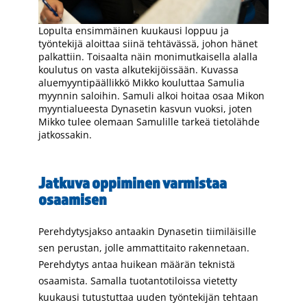
Lopulta ensimmäinen kuukausi loppuu ja
työntekijä aloittaa siinä tehtävässä, johon hänet
palkattiin. Toisaalta näin monimutkaisella alalla
koulutus on vasta alkutekijöissään. Kuvassa
aluemyyntipäällikkö Mikko kouluttaa Samulia
myynnin saloihin. Samuli alkoi hoitaa osaa Mikon
myyntialueesta Dynasetin kasvun vuoksi, joten
Mikko tulee olemaan Samulille tarkeä tietolähde
jatkossakin.
Jatkuva oppiminen varmistaa
osaamisen
Perehdytysjakso antaakin Dynasetin tiimiläisille
sen perustan, jolle ammattitaito rakennetaan.
Perehdytys antaa huikean määrän teknistä
osaamista. Samalla tuotantotiloissa vietetty
kuukausi tutustuttaa uuden työntekijän tehtaan