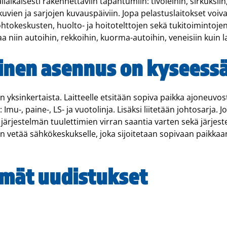
äliaikaisesti rakennettaviin tapahtumiin: tivoleihin, sirkuksii
kuvien ja sarjojen kuvauspäiviin. Jopa pelastuslaitokset vo
 johtokeskusten, huolto- ja hoitotelttojen sekä tukitoimintoj
niin autoihin, rekkoihin, kuorma-autoihin, veneisiin kuin la
ainen asennus on kyseess
ksinkertaista. Laitteelle etsitään sopiva paikka ajoneuvost
 Imu-, paine-, LS- ja vuotolinja. Lisäksi liitetään johtosarja.
 järjestelmän tuulettimien virran saantia varten sekä järjest
aan vetää sähkökeskukselle, joka sijoitetaan sopivaan paikka
mät uudistukset