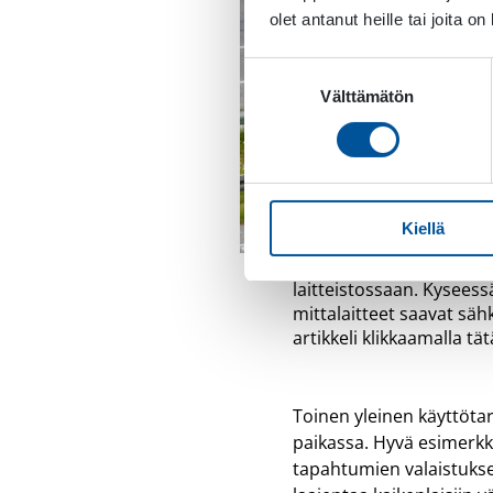
olet antanut heille tai joita o
Suostumuksen
Välttämätön
valinta
Kiellä
Greenwood Engineering
laitteistossaan. Kyseess
mittalaitteet saavat sä
artikkeli klikkaamalla tät
Toinen yleinen käyttötar
paikassa. Hyvä esimerkki 
tapahtumien valaistukse