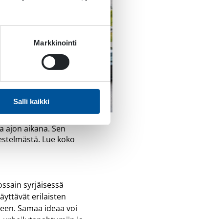
Markkinointi
Salli kaikki
meter (TSD) -
a ajon aikana. Sen
estelmästä. Lue koko
ossain syrjäisessä
äyttävät erilaisten
seen. Samaa ideaa voi