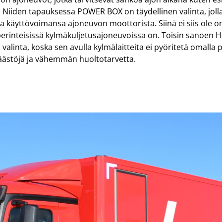
 Niiden tapauksessa POWER BOX on täydellinen valinta, joll
 saa käyttövoimansa ajoneuvon moottorista. Siinä ei siis ole o
perinteisissä kylmäkuljetusajoneuvoissa on. Toisin sanoe
valinta, koska sen avulla kylmälaitteita ei pyöritetä omalla
ästöjä ja vähemmän huoltotarvetta.