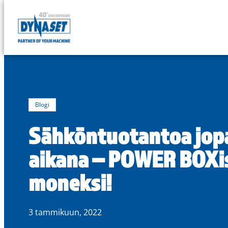
DYNASET
Powered
Siirry
by
suoraan
Hydraulics
sisältöön
Blogi
Sähköntuotantoa jopa
aikana – POWER BOXi
moneksi!
3 tammikuun, 2022