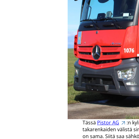
Tässä
Pistor AG
:n ky
takarenkaiden välistä si
on sama. Siitä saa sähköä