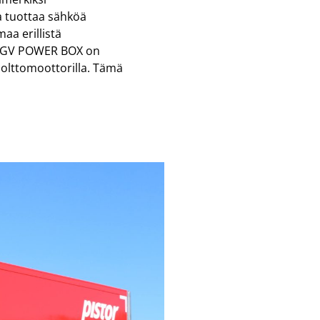
a tuottaa sähköä
maa erillistä
n HGV POWER BOX on
 polttomoottorilla. Tämä