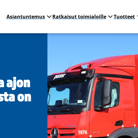
Asiantuntemus
Ratkaisut toimialoille
Tuotteet
 ajon
sta on