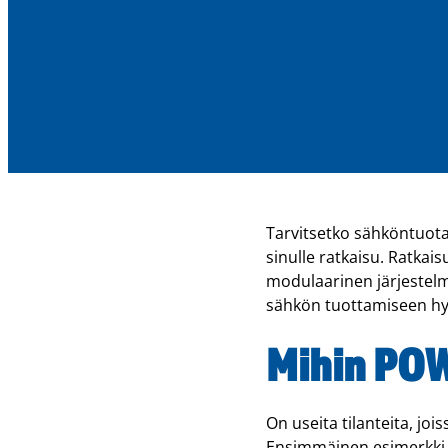
Tarvitsetko sähköntuotan
sinulle ratkaisu. Ratka
modulaarinen järjestelm
sähkön tuottamiseen hyd
Mihin POW
On useita tilanteita, jo
Ensimmäinen esimerkki o