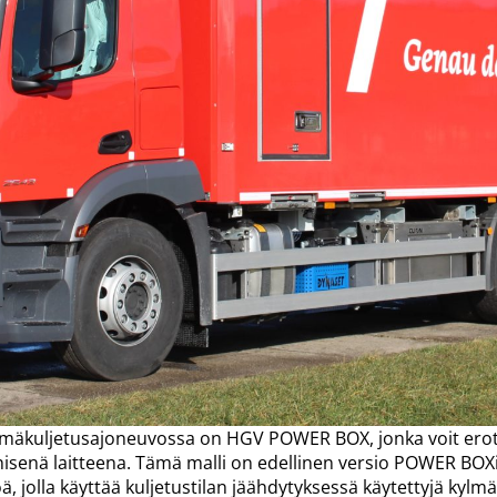
lmäkuljetusajoneuvossa on HGV POWER BOX, jonka voit erott
nisenä laitteena. Tämä malli on edellinen versio POWER BOXi
, jolla käyttää kuljetustilan jäähdytyksessä käytettyjä kylmä