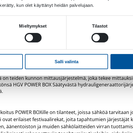
n kerätty, kun olet käyttänyt heidän palvelujaan.
Mieltymykset
Tilastot
Salli valinta
 A/S
käyttää POWER BOXia heidän Traffic Speed Deflecto
ä on teiden kunnon mittausjärjestelmä, joka tekee mittauksi
hkönsä HGV POWER BOX Säätyvästä hydrauligeneraattorijärj
ä.
koitus POWER BOXille on tilanteet, joissa sähköä tarvitaan j
ovat erilaiset festivaalirekat, joita tapahtumien järjestäjät k
n, äänentoiston ja muiden sähkölaitteiden virran tuottami