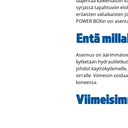
laajentaa kaikenlaisiin v
syrjässä tapahtuviin elo
erilaisten väliaikaisten
POWER BOXin voi asentaa 
Entä mill
Asennus on äärimmäisen y
kytketään hydrauliletkut:
johdot käyttökytkimelle,
virralle. Viimeisin void
koneessa.
Viimeisim