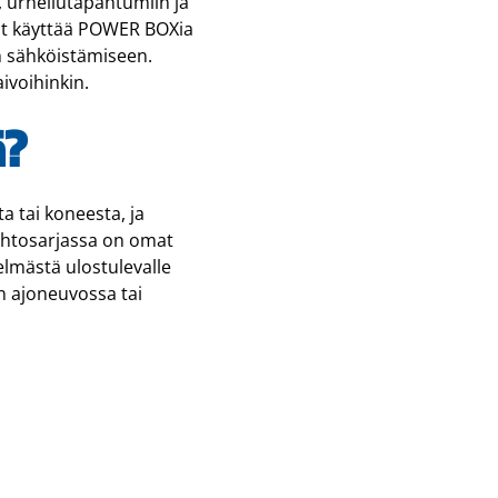
n, urheilutapahtumiin ja
ivat käyttää POWER BOXia
en sähköistämiseen.
ivoihinkin.
ä?
a tai koneesta, ja
 Johtosarjassa on omat
elmästä ulostulevalle
an ajoneuvossa tai