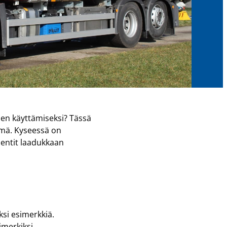
den käyttämiseksi? Tässä
lmä. Kyseessä on
nentit laadukkaan
ksi esimerkkiä.
imerkiksi