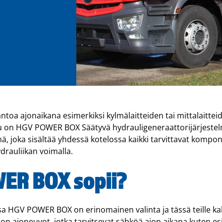
toa ajonaikana esimerkiksi kylmälaitteiden tai mittalaittei
isu on HGV POWER BOX Säätyvä hydrauligeneraattorijärjeste
ä, joka sisältää yhdessä kotelossa kaikki tarvittavat kompo
rauliikan voimalla.
ER BOX sopii?
issa HGV POWER BOX on erinomainen valinta ja tässä teille ka
n ajoneuvot, jotka tarvitsevat sähköä ajon aikana kuten es