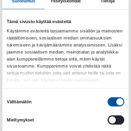
Suostumus
Yksityiskohdat
Tietoja
Uusi pumppumalli on saatavilla kolmena
standardi versiona kuten muutkin
pumppumallimme. Pumpusta on saatavilla
Tämä sivusto käyttää evästeitä
perusmalli ilman lisäventtiilejä. Lisäksi saatavilla
Käytämme evästeitä tarjoamamme sisällön ja mainosten
on veden vapaakiertoventtiilillä varustettu malli,
räätälöimiseen, sosiaalisen median ominaisuuksien
joka mahdollistaa korkeapainepesun pumpulla.
tukemiseen ja kävijämäärämme analysoimiseen. Lisäksi
Kolmas malli on VR-PA malli. Tässä mallissa on
jaamme sosiaalisen median, mainosalan ja analytiikka-
venttiili, joka varmistaa, ettei pumpun öljyvirtaus
alan kumppaneillemme tietoja siitä, miten käytät
ylitä asetettua arvoa.
sivustoamme. Kumppanimme voivat yhdistää näitä
tietoja muihin tietoihin, joita olet antanut heille tai joita on
kerätty, kun olet käyttänyt heidän palvelujaan.
Download the PDF brochure from below!
Suostumuksen
Välttämätön
valinta
Mieltymykset