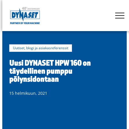
Siirry
suoraan
DYNASET
sisältöön
Powered
by
Hydraulics
Uutiset, blogi ja asiakasreferenssit
Uusi DYNASET HPW 160 on
täydellinen pumppu
pölynsidontaan
15 helmikuun, 2021