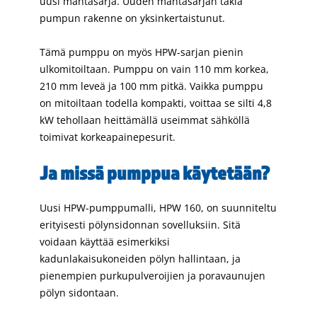
uusi mäntäsarja. Uuden mäntäsarjan takia
pumpun rakenne on yksinkertaistunut.
Tämä pumppu on myös HPW-sarjan pienin
ulkomitoiltaan. Pumppu on vain 110 mm korkea,
210 mm leveä ja 100 mm pitkä. Vaikka pumppu
on mitoiltaan todella kompakti, voittaa se silti 4,8
kW tehollaan heittämällä useimmat sähköllä
toimivat korkeapainepesurit.
Ja missä pumppua käytetään?
Uusi HPW-pumppumalli, HPW 160, on suunniteltu
erityisesti pölynsidonnan sovelluksiin. Sitä
voidaan käyttää esimerkiksi
kadunlakaisukoneiden pölyn hallintaan, ja
pienempien purkupulveroijien ja poravaunujen
pölyn sidontaan.