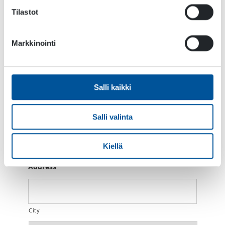
Nimi
*
Tilastot
Markkinointi
Etunimi
Salli kaikki
Sukunimi
Sähköposti
*
Salli valinta
Kiellä
Address
*
City