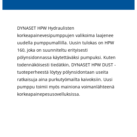
DYNASET HPW Hydraulisten
korkeapainevesipumppujen valikoima laajenee
uudella pumppumallilla. Uusin tulokas on HPW
160, joka on suunniteltu erityisesti
pölynsidonnassa käytettäväksi pumpuksi. Kuten
todennäköisesti tiedätkin, DYNASET HPW DUST -
tuoteperheestä löytyy pölynsidontaan useita
ratkaisuja aina purkutyömailta kaivoksiin. Uusi
pumppu toimii myös mainiona voimanlähteenä
korkeapainepesusovelluksissa.