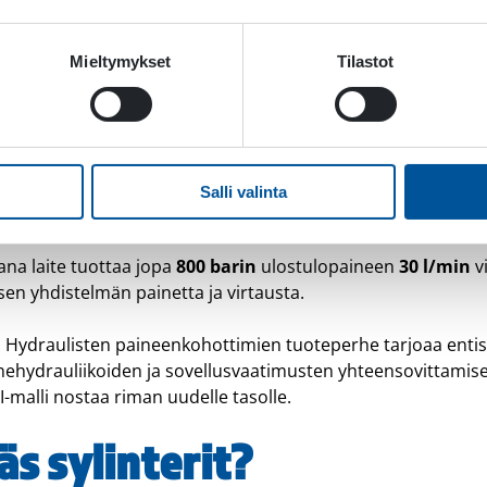
istaa entistä vaativampien työtehtävien suorittamisen se
nesovelluksissa.
Mieltymykset
Tilastot
alta paineenkohotussuhde on nostettu arvoon
3,8
, kun aie
ttä
800 barin ulostulopaine saavutetaan pienemmällä sy
5 vaatii
350 barin
syöttöpaineen ja
25 l/min
virtaaman. Uus
Salli valinta
aulivirtausta vain
220 barin
syöttöpaineella.
na laite tuottaa jopa
800 barin
ulostulopaineen
30 l/min
v
en yhdistelmän painetta ja virtausta.
 Hydraulisten paineenkohottimien tuoteperhe tarjoaa enti
onehydrauliikoiden ja sovellusvaatimusten yhteensovittamis
PI-malli nostaa riman uudelle tasolle.
s sylinterit?