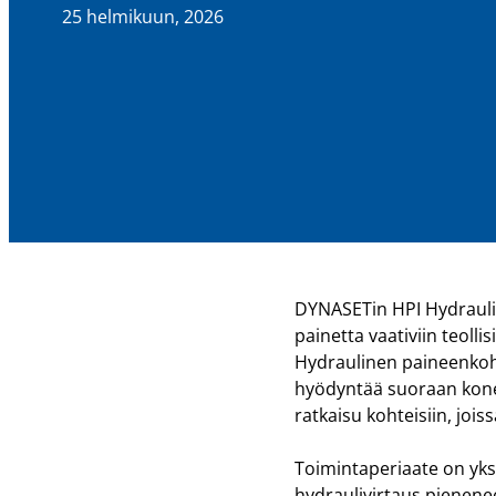
25 helmikuun, 2026
DYNASETin HPI Hydrauli
painetta vaativiin teoll
Hydraulinen paineenkoho
hyödyntää suoraan kone
ratkaisu kohteisiin, joiss
Toimintaperiaate on yks
hydraulivirtaus pienene