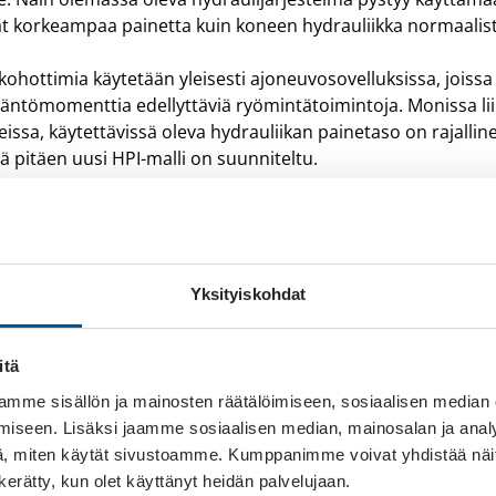
vat korkeampaa painetta kuin koneen hydrauliikka normaalist
kohottimia käytetään yleisesti ajoneuvosovelluksissa, joissa
ääntömomenttia edellyttäviä ryömintätoimintoja. Monissa lii
ssa, käytettävissä oleva hydrauliikan painetaso on rajallinen
ä pitäen uusi HPI-malli on suunniteltu.
ttimia voidaan käyttää esimerkiksi maatalouden vetävien 
otinta radiaalimäntämoottorien parina, saadaan suoritusky
inen sovellus HPI Hydrauliselle paineenkohottimelle on kork
Yksityiskohdat
barin HPI-malli
itä
nkohottimien tuoteperhe laajenee uudella mallilla, joka t
mme sisällön ja mainosten räätälöimiseen, sosiaalisen median
staa maksimipaineen uudelle tasolle. Uusi malli nostaa hyd
iseen. Lisäksi jaamme sosiaalisen median, mainosalan ja analy
ria enemmän
kuin aiempi 700 barin malli, joka toimi pitkää
, miten käytät sivustoamme. Kumppanimme voivat yhdistää näitä t
n kerätty, kun olet käyttänyt heidän palvelujaan.