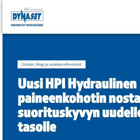
DYNASET
Powered
Siirry
by
suoraan
Hydraulics
sisältöön
Uutiset, blogi ja asiakasreferenssit
Uusi HPI Hydraulinen
paineenkohotin nost
suorituskyvyn uudell
tasolle