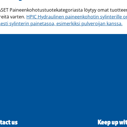
ASET Paineenkohotustuotekategoriasta löytyy omat tuotteen
reitä varten.
HPIC Hydraulinen paineenkohotin sylinterille on 
sesti sylinterin painetasoa, esimerkiksi pulveroijan kanssa.
tact us
Keep up wi