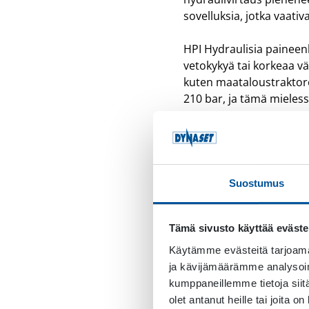
sovelluksia, jotka vaati
HPI Hydraulisia paineen
vetokykyä tai korkeaa v
kuten maataloustraktorei
210 bar, ja tämä mieless
Hydraulisen paineenkoho
Käyttämällä paineen koh
tehostettua. Toinen yle
Suostumus
Uusi 800 
Tämä sivusto käyttää eväste
HPI Hydraulisten painee
Käytämme evästeitä tarjoama
suorituskykytason ja no
ja kävijämäärämme analysoim
bariin
– joka on
100 ba
kumppaneillemme tietoja siitä
olet antanut heille tai joita o