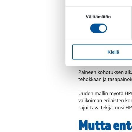
Korkeampi paine mahdoll
suorituskykyä korkeapai
Suostumuksen
Välttämätön
valinta
Hydraulivaatimusten os
2,18
. Tämä tarkoittaa, e
aiemmin.
Esimerkiksi HPI 700 10–2
Kiellä
tarvitsee
115 l/min
hydr
Paineen kohotuksen aika
tehokkaan ja tasapainois
Uuden mallin myötä HPI
valikoiman erilaisten k
rajoittava tekijä, uusi H
Mutta entä