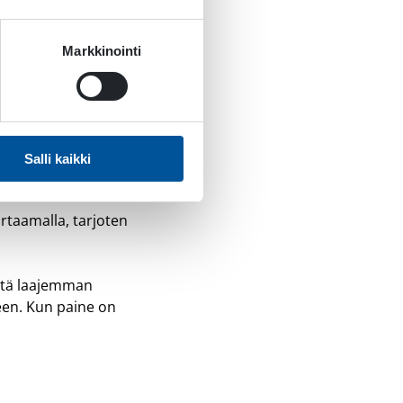
kä parantaa prosessien
Markkinointi
mmissa versioissa se oli
öttöpaineella
kuin
i HPI-malli puolestaan
Salli kaikki
irtaamalla, tarjoten
stä laajemman
een. Kun paine on