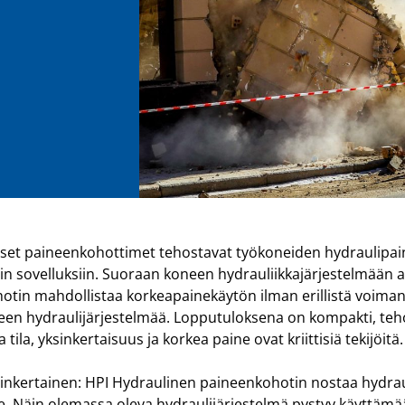
set paineenkohottimet tehostavat työkoneiden hydraulipain
isiin sovelluksiin. Suoraan koneen hydrauliikkajärjestelmään
tin mahdollistaa korkeapainekäytön ilman erillistä voimanl
en hydraulijärjestelmää. Lopputuloksena on kompakti, teho
a tila, yksinkertaisuus ja korkea paine ovat kriittisiä tekijöitä.
inkertainen: HPI Hydraulinen paineenkohotin nostaa hydrau
e. Näin olemassa oleva hydraulijärjestelmä pystyy käyttämää