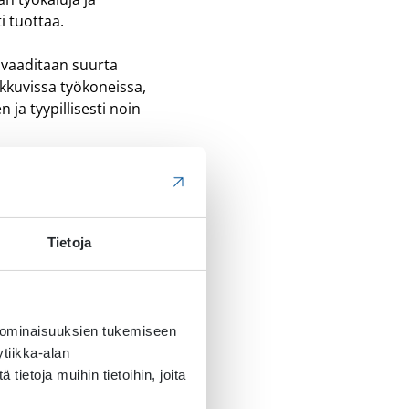
i tuottaa.
 vaaditaan suurta
kkuvissa työkoneissa,
 ja tyypillisesti noin
peräkärryjen kanssa.
kyä ns. ryömintätilassa
eapainetestaus.
Tietoja
uo valikoimaan kolmannen
 ominaisuuksien tukemiseen
raulipaineen jopa
800
tiikka-alan
n luokkansa mittapuuna.
ietoja muihin tietoihin, joita