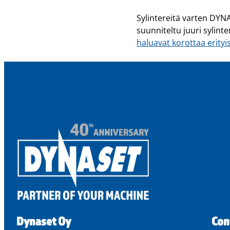
Sylintereitä varten DYN
suunniteltu juuri sylinte
haluavat korottaa erityi
Dynaset Oy
Con