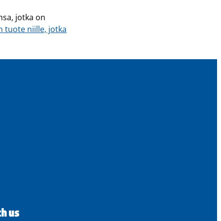
sa, jotka on
tuote niille, jotka
th us