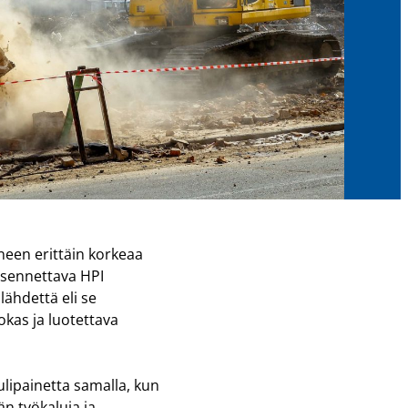
een erittäin korkeaa
 asennettava HPI
ähdettä eli se
kas ja luotettava
lipainetta samalla, kun
n työkaluja ja