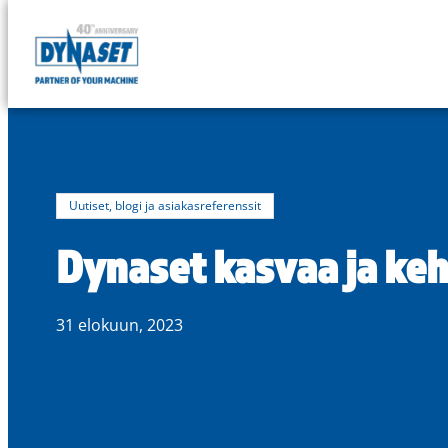
DYNASET
Powered
Siirry
by
suoraan
Hydraulics
sisältöön
Uutiset, blogi ja asiakasreferenssit
Dynaset kasvaa ja keh
31 elokuun, 2023