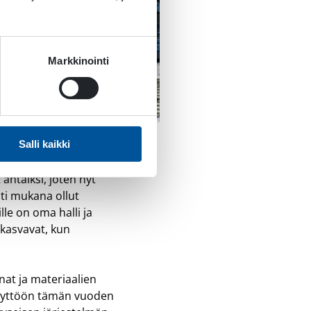
Markkinointi
Salli kaikki
ahtaiksi, joten nyt
ti mukana ollut
le on oma halli ja
 kasvavat, kun
nat ja materiaalien
 käyttöön tämän vuoden