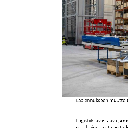
Laajennukseen muutto ta
Logistiikkavastaava
Jan
että laajennus tulee to