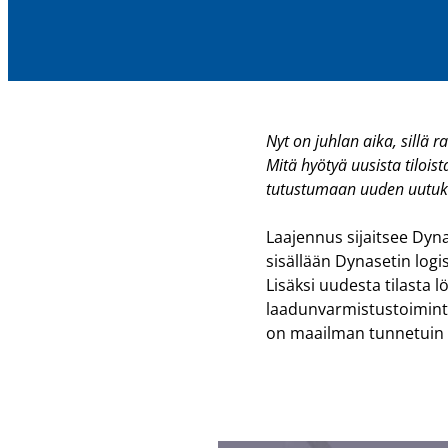
Nyt on juhlan aika, sill
Mitä hyötyä uusista tilois
tutustumaan uuden uutu
Laajennus sijaitsee Dyna
sisällään Dynasetin logi
Lisäksi uudesta tilasta 
laadunvarmistustoiminto
on maailman tunnetuin t