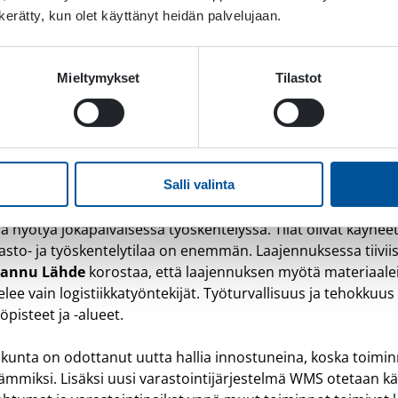
n kerätty, kun olet käyttänyt heidän palvelujaan.
Mieltymykset
Tilastot
mistui muutamassa päivässä.
Salli valinta
 hyötyä jokapäiväisessä työskentelyssä. Tilat olivat käyneet 
sto- ja työskentelytilaa on enemmän. Laajennuksessa tiiviis
annu Lähde
korostaa, että laajennuksen myötä materiaaleil
elee vain logistiikkatyöntekijät. Työturvallisuus ja tehokkuus
öpisteet ja -alueet.
ökunta on odottanut uutta hallia innostuneina, koska toimin
keämmiksi. Lisäksi uusi varastointijärjestelmä WMS otetaan