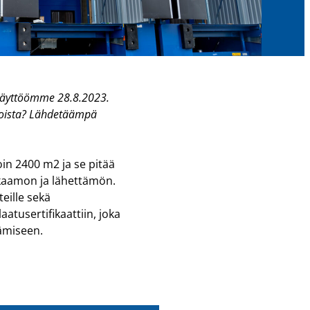
 käyttöömme 28.8.2023.
tiloista? Lähdetäämpä
in 2400 m2 ja se pitää
akkaamon ja lähettämön.
eille sekä
tusertifikaattiin, joka
ämiseen.