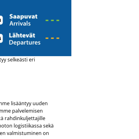
yy selkeästi eri
timme lisääntyy uuden
demme palvelemisen
 rahdinkuljettajille
oton logistiikassa sekä
sen valmistuminen on