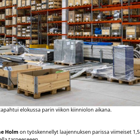
pahtui elokussa parin viikon kiinniolon aikana.
ne Holm
on työskennellyt laajennuksen parissa viimeiset 1,5 
della tarpeeseeen.