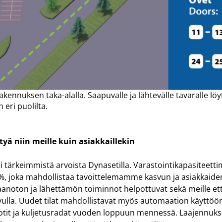
kennuksen taka-alalla. Saapuvalle ja lähtevälle tavaralle löyt
eri puolilta.
tyä niin meille kuin asiakkaillekin
si tärkeimmistä arvoista Dynasetilla. Varastointikapasiteet
%, joka mahdollistaa tavoittelemamme kasvun ja asiakkai
anoton ja lähettämön toiminnot helpottuvat sekä meille että
vulla. Uudet tilat mahdollistavat myös automaation käyttöön
it ja kuljetusradat vuoden loppuun mennessä. Laajennuk