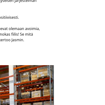
kyseisen järjestelmän
itiivisesti.
ulevat olemaan avoimia,
nokas fiilis! Se mitä
 kertoo Jasmin.