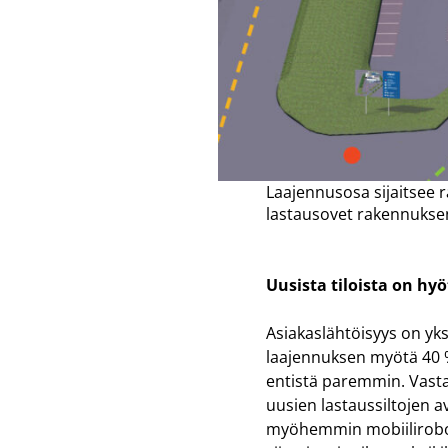
Laajennusosa sijaitsee ra
lastausovet rakennuksen 
Uusista tiloista on hyö
Asiakaslähtöisyys on yk
laajennuksen myötä 40 
entistä paremmin. Vasta
uusien lastaussiltojen a
myöhemmin mobiilirobot