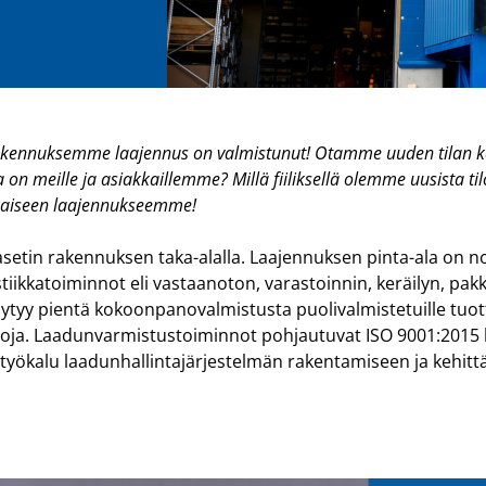
ä rakennuksemme laajennus on valmistunut! Otamme uuden tilan
ta on meille ja asiakkaillemme? Millä fiiliksellä olemme uusista 
kaiseen laajennukseemme!
setin rakennuksen taka-alalla. Laajennuksen pinta-ala on no
stiikkatoiminnot eli vastaanoton, varastoinnin, keräilyn, p
löytyy pientä kokoonpanovalmistusta puolivalmistetuille tuott
ja. Laadunvarmistustoiminnot pohjautuvat ISO 9001:2015 laa
yökalu laadunhallintajärjestelmän rakentamiseen ja kehitt