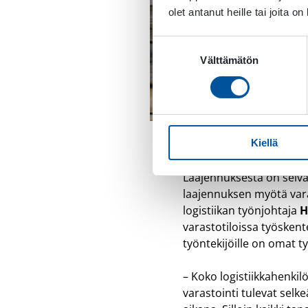
olet antanut heille tai joita o
Suostumuksen
Välttämätön
valinta
Laajennuksen lattia val
Kiellä
Laajennuksesta on selvää
laajennuksen myötä vara
logistiikan työnjohtaja
H
varastotiloissa työskent
työntekijöille on omat ty
– Koko logistiikkahenkil
varastointi tulevat sel