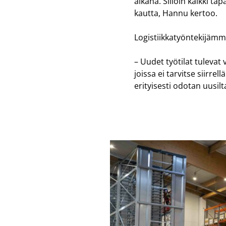
aikana. Silloin kaikki t
kautta, Hannu kertoo.
Logistiikkatyöntekijäm
– Uudet työtilat tuleva
joissa ei tarvitse siirrel
erityisesti odotan uusil