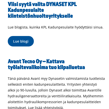
Viisi syytä valita DYNASET KPL
Kadunpesulaite
kiinteistönhuoltoyritykselle
Lue blogista, kuinka KPL Kadunpesulaite hyödyttäisi sinua.
Lue blogi
Avant Tecno Oy – Kattava
työlaitevalikoima tuo kilpailuetua
Tänä päivänä Avant myy Dynasetin valmistamista tuotteista
selkeästi eniten kadunpesulaitteita. Yritysten yhteistyö
alkoi jo 90-luvulla, jolloin Dynaset alkoi toimittaa Avantille
hydrauligeneraattoreita ja venttiiliratkaisuita. Myöhemmin
aloitettiin hydraulikompressorien ja kadunpesulaitteiden
toimitukset. Lue lisää yhteistyöstä.