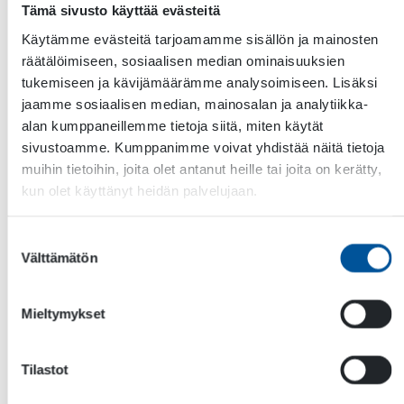
Tämä sivusto käyttää evästeitä
Käytämme evästeitä tarjoamamme sisällön ja mainosten
räätälöimiseen, sosiaalisen median ominaisuuksien
Sukunimi
tukemiseen ja kävijämäärämme analysoimiseen. Lisäksi
jaamme sosiaalisen median, mainosalan ja analytiikka-
Yritys
*
alan kumppaneillemme tietoja siitä, miten käytät
sivustoamme. Kumppanimme voivat yhdistää näitä tietoja
muihin tietoihin, joita olet antanut heille tai joita on kerätty,
kun olet käyttänyt heidän palvelujaan.
Maa
*
Suostumuksen
Välttämätön
valinta
Maa
Puhelinnumero
Mieltymykset
Tilastot