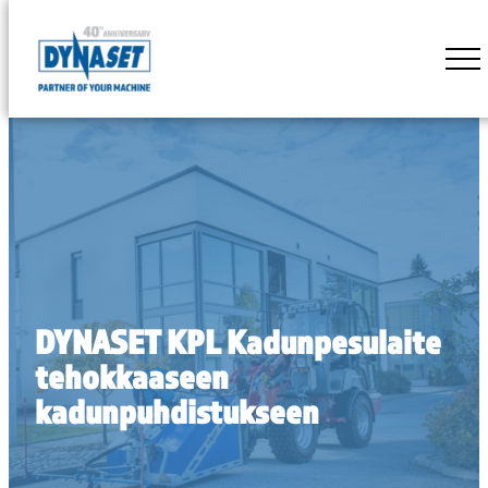
Siirry
suoraan
DYNASET
sisältöön
Powered
by
Hydraulics
DYNASET KPL Kadunpesulaite
tehokkaaseen
kadunpuhdistukseen