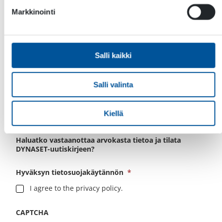
Sähköposti
*
Markkinointi
Leave a Question or Message to DYNASET
Salli kaikki
Salli valinta
Kiellä
Haluatko vastaanottaa arvokasta tietoa ja tilata
DYNASET-uutiskirjeen?
Hyväksyn tietosuojakäytännön
*
I agree to the privacy policy.
CAPTCHA