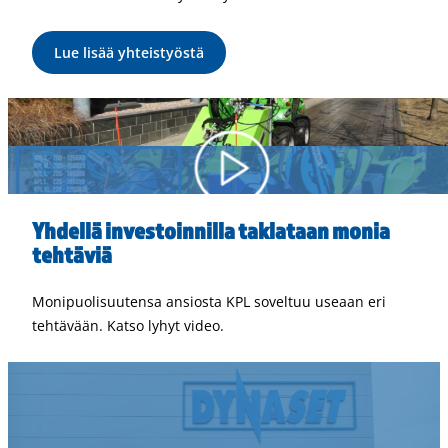
Lue lisää yhteistyöstä
Yhdellä investoinnilla taklataan monia
tehtäviä
Monipuolisuutensa ansiosta KPL soveltuu useaan eri
tehtävään. Katso lyhyt video.