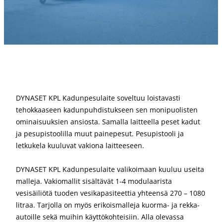
DYNASET KPL Kadunpesulaite soveltuu loistavasti
tehokkaaseen kadunpuhdistukseen sen monipuolisten
ominaisuuksien ansiosta. Samalla laitteella peset kadut
ja pesupistoolilla muut painepesut. Pesupistooli ja
letkukela kuuluvat vakiona laitteeseen.
DYNASET KPL Kadunpesulaite valikoimaan kuuluu useita
malleja. Vakiomallit sisältävät 1-4 modulaarista
vesisäiliötä tuoden vesikapasiteettia yhteensä 270 – 1080
litraa. Tarjolla on myös erikoismalleja kuorma- ja rekka-
autoille sekä muihin käyttökohteisiin. Alla olevassa