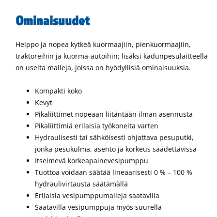
Ominaisuudet
Helppo ja nopea kytkeä kuormaajiin, pienkuormaajiin,
traktoreihin ja kuorma-autoihin; lisäksi kadunpesulaitteella
on useita malleja, joissa on hyödyllisiä ominaisuuksia.
Kompakti koko
Kevyt
Pikaliittimet nopeaan liitäntään ilman asennusta
Pikaliittimiä erilaisia työkoneita varten
Hydraulisesti tai sähköisesti ohjattava pesuputki,
jonka pesukulma, asento ja korkeus säädettävissä
Itseimevä korkeapainevesipumppu
Tuottoa voidaan säätää lineaarisesti 0 % – 100 %
hydraulivirtausta säätämällä
Erilaisia vesipumppumalleja saatavilla
Saatavilla vesipumppuja myös suurella