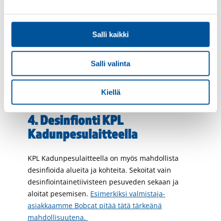
Salli kaikki
KPL Kadunpesulaite sisältää korkeapaine
pesupistoolin tarkempia painepesutehtäviä varten.
Salli valinta
Kiinteistönhuollolle tämä tarkoittaa mahdollisuutta
pestä esimerkiksi portaita, roskakatoksia ja pihan
penkkejä.
Kiellä
4. Desinfionti KPL
Kadunpesulaitteella
KPL Kadunpesulaitteella on myös mahdollista
desinfioida alueita ja kohteita. Sekoitat vain
desinfiointainetiivisteen pesuveden sekaan ja
aloitat pesemisen.
Esimerkiksi valmistaja-
asiakkaamme Bobcat pitää tätä tärkeänä
mahdollisuutena.