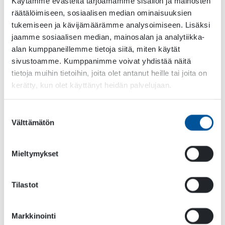
3. Pesupistooli
Käytämme evästeitä tarjoamamme sisällön ja mainosten
räätälöimiseen, sosiaalisen median ominaisuuksien
tukemiseen ja kävijämäärämme analysoimiseen. Lisäksi
Kaikissa KPL Kadunpesulaitteissa on vakiona
jaamme sosiaalisen median, mainosalan ja analytiikka-
letkukela ja painepesupistooli. Näin laitteen
alan kumppaneillemme tietoja siitä, miten käytät
käyttäjä voi hoitaa tarkempaa painepesua vaativat
sivustoamme. Kumppanimme voivat yhdistää näitä
tehtävät pesupistoolin avulla. Esimerkiksi talojen
tietoja muihin tietoihin, joita olet antanut heille tai joita on
ulko-ovien edustat, portaat ja esimerkiksi
kerätty, kun olet käyttänyt heidän palvelujaan.
roskakatoksen on nopea pestä pistoolin avulla
puhtaaksi.
Suostumuksen
Välttämätön
valinta
Mieltymykset
Tilastot
Markkinointi