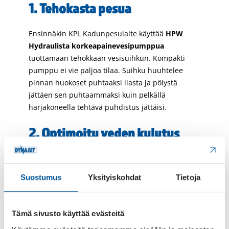
1. Tehokasta pesua
Ensinnäkin KPL Kadunpesulaite käyttää
HPW
Hydraulista korkeapainevesipumppua
tuottamaan tehokkaan vesisuihkun. Kompakti
pumppu ei vie paljoa tilaa. Suihku huuhtelee
pinnan huokoset puhtaaksi liasta ja pölystä
jättäen sen puhtaammaksi kuin pelkällä
harjakoneella tehtävä puhdistus jättäisi.
2. Optimoitu veden kulutus
KPL Kadunpesulaitteen vedenkulutus on
huomioitu jo suunnitteluvaiheessa. Sen suuttimet
Suostumus
Yksityiskohdat
Tietoja
ja paine on optimoitu siten, että laite kuluttaa
mahdollisimman vähän vettä, mutta silti takaa
hyvän pesutuloksen.
Tämä sivusto käyttää evästeitä