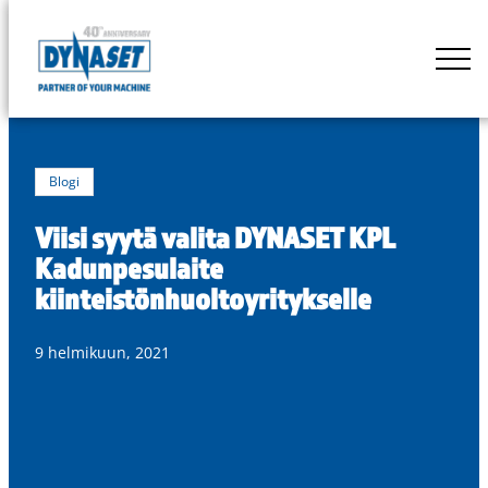
Siirry
suoraan
DYNASET
sisältöön
Powered
by
Hydraulics
Blogi
Viisi syytä valita DYNASET KPL
Kadunpesulaite
kiinteistönhuoltoyritykselle
9 helmikuun, 2021