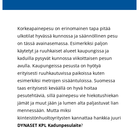
Korkeapainepesu on erinomainen tapa pitää
ulkotilat hyvässä kunnossa ja säännöllinen pesu
on tässä avainasemassa. Esimerkiksi paljon
käytetyt ja ruuhkaiset alueet kaupungissa ja
kaduilla pysyvät kunnossa viikoittaisen pesun
avulla. Kaupungeissa pesusta on hyötyä
erityisesti ruuhkautuvissa paikoissa kuten
esimerkiksi metrojen sisääntuloissa. Suomessa
taas erityisesti keväällä on hyvä hoitaa
pesutehtäviä, sillä painepesu vie hiekotushiekan
jämät ja muut jään ja lumen alta paljastuvat lian
mennessään. Mutta miksi
kiinteistönhuoltoyritysten kannattaa hankkia juuri
DYNASET KPL Kadunpesulaite
?