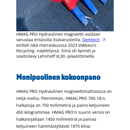
HMAG PRO Hydraulinen magneetti voidaan
varustaa erilaisilla lisävarusteilla.
Demtech
esitteli tätä marraskuussa 2023 Vakbeurs
Recycling -näyttelyssä. Siinä oli kynnet ja
sovitinlevy Lehnhoff VL30 -pikaliittimelle.
Monipuolinen kokoonpano
HMAG PRO Hydraulinen magneettimallistossa on
neljä mallia. Pienimmän, HMAG PRO 700-18:n,
halkaisija on 750 millimetriä ja paino ketjuineen
450 kilogrammaa. HMAG PRO:n suurin versio on
halkaisijaltaan 1450 millimetriä ja painaa
ketjuineen hämmästyttävät 1870 kiloa.