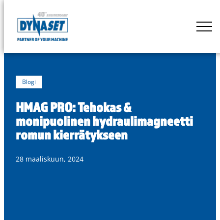
Siirry
suoraan
DYNASET
sisältöön
Powered
by
Hydraulics
Blogi
HMAG PRO: Tehokas &
monipuolinen hydraulimagneetti
romun kierrätykseen
28 maaliskuun, 2024