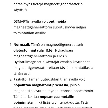
antaa myös tietoja magneettigeneraattorin
käytöstä.
DSMARTin avulla voit
optimoida
magneettigeneraattorin suorituskykyä neljän
toimintatilan avulla:
Normaali:
Tämä on magneettigeneraattorin
oletustoimintatila
HMG Hydraulisen
magneettigeneraattorin ja HMAG
Hydraulimagneetin käyttäjät ovatkin käyttäneet
magneettigeneraattoreitaan tässä toimintatilassa
tähän asti.
Fast-Up:
Tämän uutuustilan tilan avulla voit
nopeuttaa magnetointiprosessia
, jolloin
magneetti saavuttaa täyden tehonsa nopeammin.
Tämä tarkoittaa
nopeampaa metallin
poimimista
, mikä lisää työn tehokkuutta. Tätä