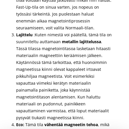
tilaa voidaan käyttää jatkuvasti mikäli niin haluat.
Fast-Up-tila on sinua varten, jos nopeus on
työssäsi tärkeintä. Jos puolestaan haluat
enemmän aikaa magnetointiprosessin
seuraamiseen, voit valita Normaali-tilan.
Lajittelu
:Kuten nimestä voi päätellä, tämä tila on
suunniteltu auttamaan
metallin lajittelussa
.
Tässä tilassa magnetointitasoa lasketaan hitaasti
materiaalin magneettiin keräämisen jälkeen.
Käytännössä tämä tarkoittaa, että huonoimmin
magneetissa kiinni olevat kappaleet irtoavat
pikkuhiljaa magneetista. Voit esimerkiksi
vapauttaa viimeksi kerätyn materiaalin
painamalla painiketta, joka käynnistää
magnetointitason alentamisen. Kun haluttu
materiaali on pudonnut, painikkeen
vapauttaminen varmistaa, että loput materiaalit
pysyvät tiukasti magneetissa kiinni.
Eco:
Tämä tila
vähentää magneetin tehoa
, mikä