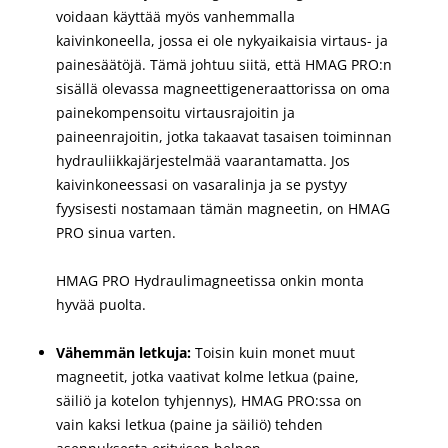
voidaan käyttää myös vanhemmalla
kaivinkoneella, jossa ei ole nykyaikaisia virtaus- ja
painesäätöjä. Tämä johtuu siitä, että HMAG PRO:n
sisällä olevassa magneettigeneraattorissa on oma
painekompensoitu virtausrajoitin ja
paineenrajoitin, jotka takaavat tasaisen toiminnan
hydrauliikkajärjestelmää vaarantamatta. Jos
kaivinkoneessasi on vasaralinja ja se pystyy
fyysisesti nostamaan tämän magneetin, on HMAG
PRO sinua varten.
HMAG PRO Hydraulimagneetissa onkin monta
hyvää puolta.
Vähemmän letkuja:
Toisin kuin monet muut
magneetit, jotka vaativat kolme letkua (paine,
säiliö ja kotelon tyhjennys), HMAG PRO:ssa on
vain kaksi letkua (paine ja säiliö) tehden