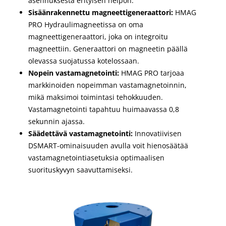
asennuksesta erityisen helpon.
Sisäänrakennettu magneettigeneraattori:
HMAG
PRO Hydraulimagneetissa on oma
magneettigeneraattori, joka on integroitu
magneettiin. Generaattori on magneetin päällä
olevassa suojatussa kotelossaan.
Nopein vastamagnetointi:
HMAG PRO tarjoaa
markkinoiden nopeimman vastamagnetoinnin,
mikä maksimoi toimintasi tehokkuuden.
Vastamagnetointi tapahtuu huimaavassa 0,8
sekunnin ajassa.
Säädettävä vastamagnetointi:
Innovatiivisen
DSMART-ominaisuuden avulla voit hienosäätää
vastamagnetointiasetuksia optimaalisen
suorituskyvyn saavuttamiseksi.