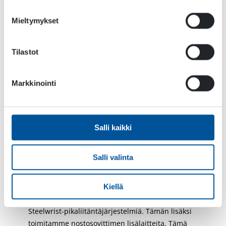
DYNASET DSMART -sovelluksen avulla käyttäjät
voivat valita neljästä eri toimintatilasta. Nämä
tilat auttavat käyttäjiä säätämään magneetin
Mieltymykset
vastaamaan heidän mieltymyksiään ja käsillä
olevan tehtävän tarpeita.
Tilastot
Monipuolinen
Markkinointi
lisävarustevalikoima
HMAG PRO Hydraulic Magnetissa on runsaasti
erinomaisia lisävarusteita. HMAG PRO -mallin
Salli kaikki
vakiovarusteena on nostoketju. Ketju on hyvä
valinta, sillä sen ansiosta magneetti voi heilua
Salli valinta
vapaasti, jolloin on helppo kerätä pieniä
metallipaloja suuremmalta alueelta.
Kiellä
Tarjoamme myös S-kiinnikkeitä (S40-S80) ja
Steelwrist-pikaliitäntäjärjestelmiä. Tämän lisäksi
toimitamme nostosovittimen lisälaitteita. Tämä