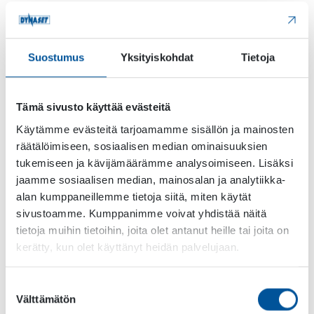
vähentää
energiankulutusta
. Teknisesti tämä
tarkoittaa, että kun tämä toiminto on aktivoitu,
magneetti saavuttaa nimellistehonsa kun romua
kerätään. Sen jälkeen teho laskee, kunnes se
Suostumus
Yksityiskohdat
Tietoja
saavuttaa 60 % nimellistehosta. Tämän ansiosta
generaattori ei kuumene niin paljon, mikä
mahdollistaa pidemmät työskentelyjaksot. Tämä
Tämä sivusto käyttää evästeitä
on ihanteellinen ratkaisu tehtäviin, jotka eivät
Käytämme evästeitä tarjoamamme sisällön ja mainosten
vaadi generaattorin täyttä tehoa. Tämä
räätälöimiseen, sosiaalisen median ominaisuuksien
puolestaan vähentää energiankulutusta.
tukemiseen ja kävijämäärämme analysoimiseen. Lisäksi
jaamme sosiaalisen median, mainosalan ja analytiikka-
alan kumppaneillemme tietoja siitä, miten käytät
sivustoamme. Kumppanimme voivat yhdistää näitä
tietoja muihin tietoihin, joita olet antanut heille tai joita on
kerätty, kun olet käyttänyt heidän palvelujaan.
Suostumuksen
Välttämätön
valinta