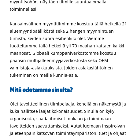
myyntityöhön, näyttäen tiimille suuntaa omalla
toiminnallasi.
Kansainvälinen myyntitiimimme koostuu tällä hetkellä 21
aluemyyntipäälliköstä sekä 2 hengen myynnintuen
tiimistä, keiden suora esihenkilö olet. Viemme
tuotteitamme tällä hetkellä yli 70 maahan kattaen kaikki
maanosat. Globaali kumppaniverkostomme koostuu
pääosin multijälleenmyyjäverkostosta sekä OEM-
valmistaja-asiakkuuksista, joiden asiakaslähtöinen
tukeminen on meille kunnia-asia.
Mitä odotamme sinulta?
Olet tavoitteellinen tiimipelaaja, kenellä on näkemystä ja
kuka hallitsee laajat kokonaisuudet. Sinulla on kyky
organisoida, saada ihmiset mukaan ja toimimaan
tavoitteiden saavuttamiseksi. Autat luomaan inspiroivan
ja eteenpäin katsovan toimintaympäristön, tuet ja ohjaat