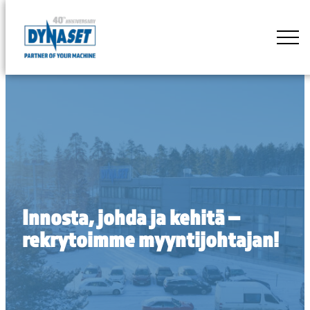
Siirry
suoraan
DYNASET
sisältöön
Powered
by
Hydraulics
Innosta, johda ja kehitä –
rekrytoimme myyntijohtajan!