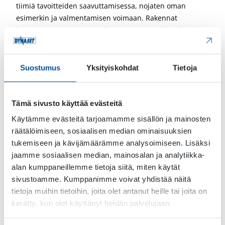
tiimiä tavoitteiden saavuttamisessa, nojaten oman
esimerkin ja valmentamisen voimaan. Rakennat
luottamusta sisäisesti ja ulkoisesti yhteistyökyvylläsi, olet
kehittämishaluinen ja tartut toimeen proaktiivisesti.
Tapaatte myyntitiimin kanssa toimistolla viikoittain.
Suostumus
Yksityiskohdat
Tietoja
Omaat kaupallisen tai teknisen korkeakoulutuksen.
Kokemus kansainvälisestä työkonemarkkinasta,
myyntitiimin johtamisesta ja myyntitoimintojen
Tämä sivusto käyttää evästeitä
kehittämisestä edesauttavat tehtävässä menestymisessä.
Käytämme evästeitä tarjoamamme sisällön ja mainosten
Edellytämme sujuvaa suomen ja englannin kielen taitoa,
räätälöimiseen, sosiaalisen median ominaisuuksien
muu kielitaito katsotaan eduksi.
tukemiseen ja kävijämäärämme analysoimiseen. Lisäksi
jaamme sosiaalisen median, mainosalan ja analytiikka-
Mitä tarjoamme sinulle?
alan kumppaneillemme tietoja siitä, miten käytät
sivustoamme. Kumppanimme voivat yhdistää näitä
Loistavan mahdollisuuden kehittyvässä, globaalissa ja
tietoja muihin tietoihin, joita olet antanut heille tai joita on
kasvuhakuisessa organisaatiossa huipputiimin ja -
kerätty, kun olet käyttänyt heidän palvelujaan.
tuotteiden parissa! Satsaamme viihtyvyyteen ja
henkilöstömme hyvinvointiin mm. erilaisin tyky-