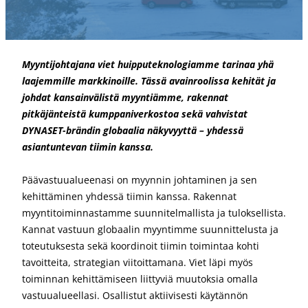
Myyntijohtajana viet huipputeknologiamme tarinaa yhä
laajemmille markkinoille. Tässä avainroolissa kehität ja
johdat kansainvälistä myyntiämme, rakennat
pitkäjänteistä kumppaniverkostoa sekä vahvistat
DYNASET-brändin globaalia näkyvyyttä – yhdessä
asiantuntevan tiimin kanssa.
Päävastuualueenasi on myynnin johtaminen ja sen
kehittäminen yhdessä tiimin kanssa. Rakennat
myyntitoiminnastamme suunnitelmallista ja tuloksellista.
Kannat vastuun globaalin myyntimme suunnittelusta ja
toteutuksesta sekä koordinoit tiimin toimintaa kohti
tavoitteita, strategian viitoittamana. Viet läpi myös
toiminnan kehittämiseen liittyviä muutoksia omalla
vastuualueellasi. Osallistut aktiivisesti käytännön