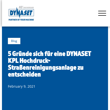
Skip
to
DYNASET
content
Powered
by
Hydraulics
Blog
5 Gründe sich für eine DYNASET
KPL Hochdruck-
Straßenreinigungsanlage zu
entscheiden
February 9, 2021