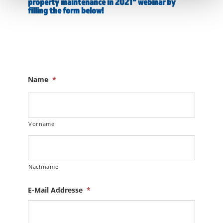
property maintenance in 2021“ webinar by
filling the form below!
Name
*
Vorname
Nachname
E-Mail Addresse
*