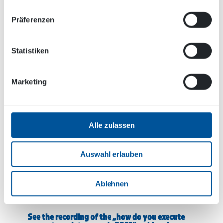
Bobcat ist dies eine wichtige
Funktionseigenschaft.
Präferenzen
Zubehör sorgt für
Statistiken
Vielseitigkeit
Das Zubehörangebot für die Dynaset KPL-
Marketing
Hochdruck-Straßenreinigungsanlage ist sehr
umfangreich. Beispielsweise lässt sich mit der
KPL Einheit mithilfe einer Zusatzoption auch
Alle zulassen
Sandstrahlen. Auch kann dem Rahmen der KPL
ein DYNASET WHU-Wasserheizgerät hinzugefügt
werden, was dem Benutzer ermöglicht mit
Auswahl erlauben
Heisswasser zu hochdruckreinigen.
Ablehnen
See the recording of the „how do you execute