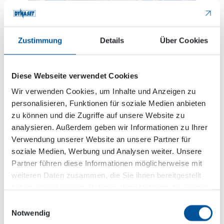
Zustimmung
Details
Über Cookies
Die KPL-Einheit wird mit einer Reinigungslanze
geliefert, mit welcher sich präzise
Hochdruckeinigungsarbeiten auf einfache Weise
Diese Webseite verwendet Cookies
ausführen lassen. Solche Aufgaben finden sich in
der Grundstückspflege z.B. bei der Reinigung von
Wir verwenden Cookies, um Inhalte und Anzeigen zu
Gebäudetreppen oder Abfallbehältern.
personalisieren, Funktionen für soziale Medien anbieten
zu können und die Zugriffe auf unsere Website zu
analysieren. Außerdem geben wir Informationen zu Ihrer
Die KPL als
Verwendung unserer Website an unsere Partner für
Desinfektionsgerät
soziale Medien, Werbung und Analysen weiter. Unsere
Partner führen diese Informationen möglicherweise mit
Die KPL-Einheit ist ein hervorragendes Werkzeug
weiteren Daten zusammen, die Sie ihnen bereitgestellt
zur Desinfektion großer Flächen und Objekten.
haben oder die sie im Rahmen Ihrer Nutzung der Dienste
Dazu muss einfach Desinfektionsmittelkonzentrat
gesammelt haben.
Einwilligungsauswahl
in das Waschwasser gegeben werden.
Notwendig
Beispielsweise für unseren Herstellerkunden