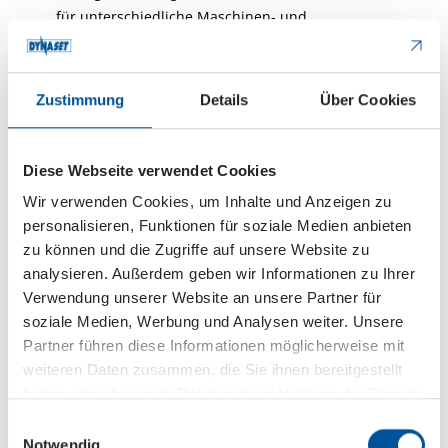
für unterschiedliche Maschinen- und
Betriebsgrößen geeignet – vom kleinen
Familienbetrieb bis zur Großproduktion.
Kontaktieren Sie uns, um die richtige Lösung für
Zustimmung
Details
Über Cookies
Ihren Betrieb zu finden.
Wie würden Sie Dynaset Produkte in
Diese Webseite verwendet Cookies
Ihrem Betrieb einsetzen?
Wir verwenden Cookies, um Inhalte und Anzeigen zu
personalisieren, Funktionen für soziale Medien anbieten
Füllen Sie das untenstehende Formular aus, wir
zu können und die Zugriffe auf unsere Website zu
würden gerne mehr über Ihre Bedürfnisse und
analysieren. Außerdem geben wir Informationen zu Ihrer
Ideen zur Verbesserung der landwirtschaftlichen
Verwendung unserer Website an unsere Partner für
Effizienz erfahren.
soziale Medien, Werbung und Analysen weiter. Unsere
Partner führen diese Informationen möglicherweise mit
weiteren Daten zusammen, die Sie ihnen bereitgestellt
haben oder die sie im Rahmen Ihrer Nutzung der Dienste
Kontakt
gesammelt haben.
Einwilligungsauswahl
Notwendig