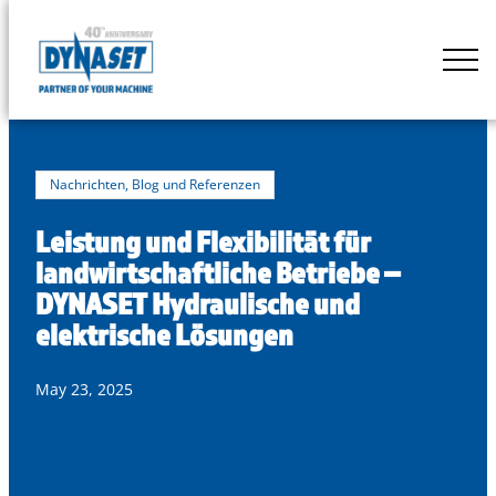
Skip
to
DYNASET
content
Powered
by
Hydraulics
Nachrichten, Blog und Referenzen
Leistung und Flexibilität für
landwirtschaftliche Betriebe –
DYNASET Hydraulische und
elektrische Lösungen
May 23, 2025