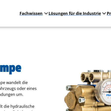
Fachwissen
Lösungen für die Industrie
P
umpe
e wandelt die
ahrzeugs oder eines
endungen um.
 die hydraulische