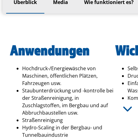
Überblick
Media
Wie funktioniert es?
Anwendungen
Wic
Hochdruck-/Energiewäsche von
Selb
Maschinen, öffentlichen Plätzen,
Druc
Fahrzeugen usw.
Einf
Staubunterdrückung und -kontrolle bei
Wass
der Straßenreinigung, in
Komp
Zuschlagstoffen, im Bergbau und auf
Abbruchbaustellen usw.
Straßenreinigung
Hydro-Scaling in der Bergbau- und
Tunnelbauindustrie