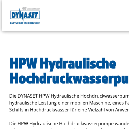
DYNASET
Powered
Skip
by
to
Hydraulics
content
HPW Hydraulische
Hochdruckwasserp
Die DYNASET HPW Hydraulische Hochdruckwasserpump
hydraulische Leistung einer mobilen Maschine, eines F
Schiffs in Hochdruckwasser für eine Vielzahl von Anw
Die HPW Hydraulische Hochdruckwasserpumpe wandelt