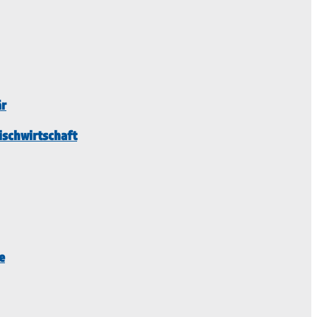
är
ischwirtschaft
e