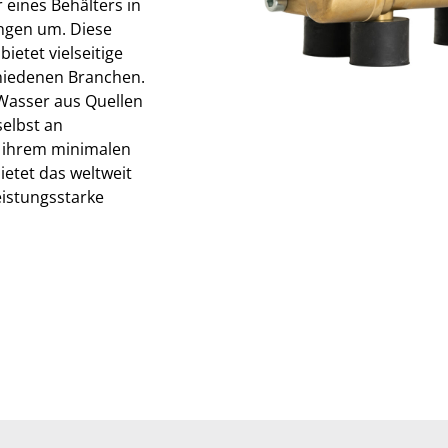
 eines Behälters in
ngen um. Diese
ietet vielseitige
chiedenen Branchen.
 Wasser aus Quellen
selbst an
t ihrem minimalen
ietet das weltweit
eistungsstarke