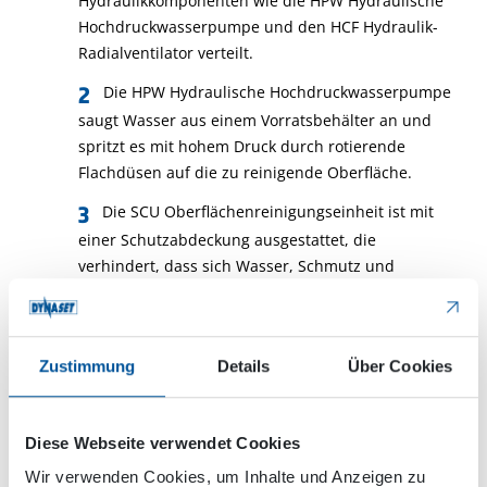
Hydraulikkomponenten wie die HPW Hydraulische
Hochdruckwasserpumpe und den HCF Hydraulik-
Radialventilator verteilt.
Die HPW Hydraulische Hochdruckwasserpumpe
saugt Wasser aus einem Vorratsbehälter an und
spritzt es mit hohem Druck durch rotierende
Flachdüsen auf die zu reinigende Oberfläche.
Die SCU Oberflächenreinigungseinheit ist mit
einer Schutzabdeckung ausgestattet, die
verhindert, dass sich Wasser, Schmutz und
Ablagerungen in der Umgebung ausbreiten.
Der HCF-Hydraulik-Zentrifugalventilator saugt
Wasser und Schmutz von der Oberfläche ab und
Zustimmung
Details
Über Cookies
wirft sie zur Wiederverwertung in einen
integrierten Behälter.
Diese Webseite verwendet Cookies
Wahlweise kann das Hochdruckwasser in ein
Wir verwenden Cookies, um Inhalte und Anzeigen zu
Frontalwaschrohr für die Straßenreinigung oder in