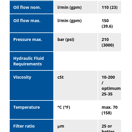
Oil flow nom.
l/min (gpm)
110 (23)
Oil flow max.
l/min (gpm)
150
(39.6)
Pressure max.
bar (psi)
210
(3000)
Hydraulic Fluid
Requirements
Viscosity
cSt
10-200
/
optimum
25-35
Temperature
°C (°F)
max. 70
(158)
Filter ratio
μm
25 or
better