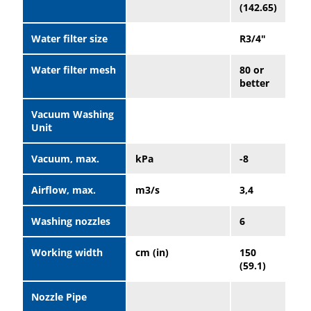
(142.65)
Water filter size
R3/4"
Water filter mesh
80 or
better
Vacuum Washing
Unit
Vacuum, max.
kPa
-8
Airflow, max.
m3/s
3,4
Washing nozzles
6
Working width
cm (in)
150
(59.1)
Nozzle Pipe