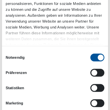
personalisieren, Funktionen für soziale Medien anbieten
eine Waschpistole für allgemeine
zu können und die Zugriffe auf unsere Website zu
Druckreinigungsaufgaben geleitet werden.
analysieren. Außerdem geben wir Informationen zu Ihrer
Funktionen wie z. B. die Absaugung können je
Verwendung unserer Website an unsere Partner für
nach den spezifischen Reinigungsanforderungen
soziale Medien, Werbung und Analysen weiter. Unsere
aktiviert oder deaktiviert werden.
Partner führen diese Informationen möglicherweise mit
weiteren Daten zusammen, die Sie ihnen bereitgestellt
haben oder die sie im Rahmen Ihrer Nutzung der Dienste
gesammelt haben.
Einwilligungsauswahl
Notwendig
Präferenzen
Geeignete Trägermaschinen
Statistiken
Kehr- und Straßenreinigungsmaschinen
Marketing
Lader