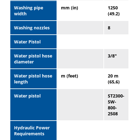
Washing pipe
mm (in)
1250
width
(49.2)
Washing nozzles
8
Water Pistol
Water pistol hose
3/8"
diameter
Water pistol hose
m (feet)
20 m
length
(65,6)
Water pistol
ST2300-
SW-
800-
2508
Hydraulic Power
Requirements