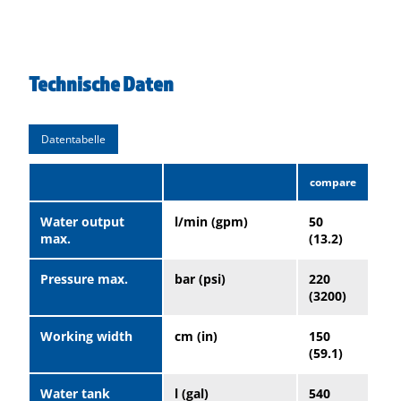
Technische Daten
Datentabelle
Water output
l/min (gpm)
50
max.
(13.2)
Pressure max.
bar (psi)
220
(3200)
Working width
cm (in)
150
(59.1)
Water tank
l (gal)
540