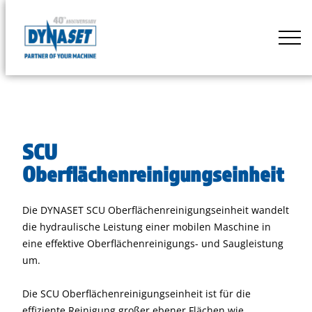
Skip
to
DYNASET
content
Powered
by
Hydraulics
SCU
Oberflächenreinigungseinheit
Die DYNASET SCU Oberflächenreinigungseinheit wandelt
die hydraulische Leistung einer mobilen Maschine in
eine effektive Oberflächenreinigungs- und Saugleistung
um.
Die SCU Oberflächenreinigungseinheit ist für die
effiziente Reinigung großer ebener Flächen wie