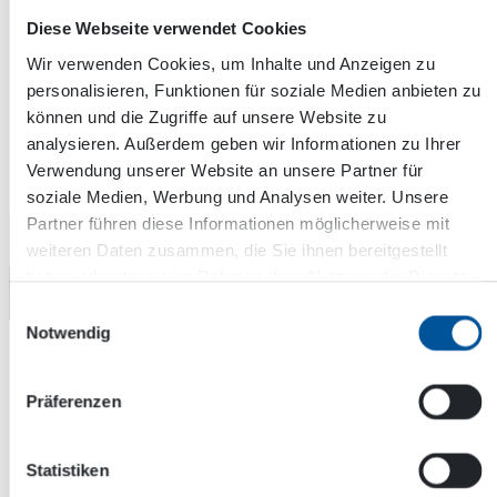
erhalten, die unser Engagement für den Umweltschutz
Diese Webseite verwendet Cookies
bestätigt. Diese international anerkannte Norm bestätigt
Wir verwenden Cookies, um Inhalte und Anzeigen zu
unser Engagement für nachhaltige Praktiken und effektive
personalisieren, Funktionen für soziale Medien anbieten zu
Umweltmanagementsysteme.
können und die Zugriffe auf unsere Website zu
analysieren. Außerdem geben wir Informationen zu Ihrer
Mehr Lesen
Verwendung unserer Website an unsere Partner für
soziale Medien, Werbung und Analysen weiter. Unsere
Partner führen diese Informationen möglicherweise mit
weiteren Daten zusammen, die Sie ihnen bereitgestellt
haben oder die sie im Rahmen Ihrer Nutzung der Dienste
gesammelt haben.
Einwilligungsauswahl
Notwendig
ISO 45001:2018 –
Managementsysteme für
Präferenzen
Gesundheit und Sicherheit am
Arbeitsplatz
Statistiken