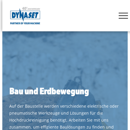
Skip
to
DYNASET
content
Powered
by
Hydraulics
Bau und Erdbewegung
Auf der Baustelle werden verschiedene elektrische oder
pneumatische Werkzeuge und Lösungen für die
Hochdruckreinigung benötigt. Arbeiten Sie mit uns
zusammen, um effiziente Baulösungen zu finden und