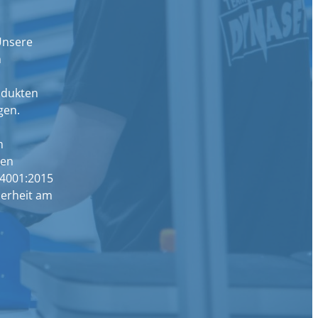
Unsere
n
odukten
gen.
m
den
14001:2015
herheit am