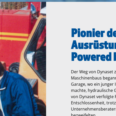
Pionier d
Ausrüstun
Powered b
Der Weg von Dynaset z
Maschinenbaus begann 
Garage, wo ein junger 
machte, hydraulische 
von Dynaset verfolgte R
Entschlossenheit, trot
Unternehmensberatern,
bezweifelten.