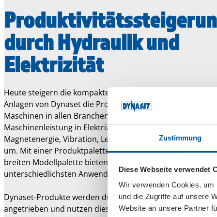
Produktivitätssteigeru
durch Hydraulik und
Elektrizität
Heute steigern die kompakten, vielseitigen und zuverlässi
Anlagen von Dynaset die Produktivität und Flexibilität von
Maschinen in allen Branchen. Unsere Technologie wandelt
Maschinenleistung in Elektrizität, Hochdruckwasser, Druckl
Zustimmung
Magnetenergie, Vibration, Leistungsverstärkung und Vak
um. Mit einer Produktpalette von über 40 Produkten und 
breiten Modellpalette bieten wir Lösungen für die
Diese Webseite verwendet 
unterschiedlichsten Anwendungen.
Wir verwenden Cookies, um I
Dynaset-Produkte werden durch Hydraulik oder Elektrizitä
und die Zugriffe auf unsere 
angetrieben und nutzen diese Energiequellen zur
Website an unsere Partner fü