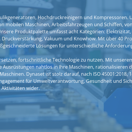
raulikgeneratoren, Hochdruckreinigern und Kompressoren. 
t von mobilen Maschinen, Arbeitsfahrzeugen und Schiffen, vo
ere Produktpalette umfasst acht Kategorien: Elektrizität,
n, Druckverstärkung, Vakuum und Knowhow. Mit über 40 Pr
ßgeschneiderte Lösungen für unterschiedliche Anforderun
rsetzen, fortschrittliche Technologie zu nutzen. Mit unsere
e Ausrüstungen nahtlos in Ihre Maschinen, rationalisieren 
r Maschinen. Dynaset ist stolz darauf, nach ISO 45001:2018, 
er Engagement für Umweltverantwortung, Gesundheit und Sic
Aktivitäten wider.