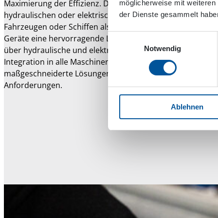
Maximierung der Effizienz. Durch die Nutzung der
möglicherweise mit weiteren
hydraulischen oder elektrischen Systeme von Maschinen,
der Dienste gesammelt habe
Fahrzeugen oder Schiffen als Energiequellen bieten unser
Einwilligungsauswahl
Geräte eine hervorragende Leistung. Mit seinem Fachwiss
Notwendig
über hydraulische und elektrische Systeme und der nahtl
Integration in alle Maschinenmarken bietet Dynaset
maßgeschneiderte Lösungen für Ihre spezifischen
Anforderungen.
Ablehnen