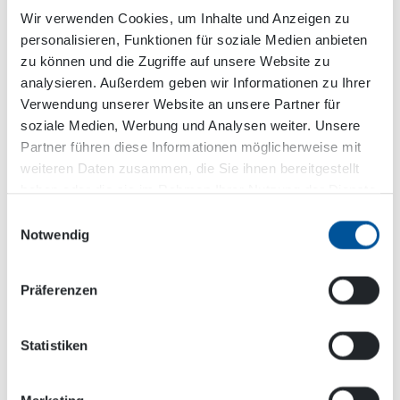
Antrieb. Durch die Verwendung der Hydraulik
Wir verwenden Cookies, um Inhalte und Anzeigen zu
und der daraus resultierende hohe Kompaktheit
personalisieren, Funktionen für soziale Medien anbieten
der PPL Einheit, lässt sich ein Maximum an
zu können und die Zugriffe auf unsere Website zu
verbleibender Laderaumfläche im Lieferwagen
analysieren. Außerdem geben wir Informationen zu Ihrer
erzielen. DYNASET PPL ist mit einer hydraulischen
Verwendung unserer Website an unsere Partner für
Schlauchtrommel ausgestattet, die das
soziale Medien, Werbung und Analysen weiter. Unsere
Zurückspulen des Schlauchs erleichtert. Die
Partner führen diese Informationen möglicherweise mit
Schlauchtrommel kann auch durch eine
weiteren Daten zusammen, die Sie ihnen bereitgestellt
zusätzliche Fernbedienung gesteuert werden. Die
haben oder die sie im Rahmen Ihrer Nutzung der Dienste
selbe Wasserpumpe zum Rohrreinigen kann auch
gesammelt haben.
Einwilligungsauswahl
mit Hilfe einer zusätzlichen Schlauchtrommel als
Notwendig
Hochdruckreiniger verwendet werden. Der
Besitzer einer der PPL-Einheit kann dadurch also
auch mobile Hochdruckreinigungsaufgaben
Präferenzen
ausführen.
Statistiken