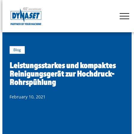
Skip
to
DYNASET
content
Powered
by
Hydraulics
Blog
Leistungsstarkes und kompaktes
Reinigungsgerät zur Hochdruck-
Rohrspühlung
February 10, 2021