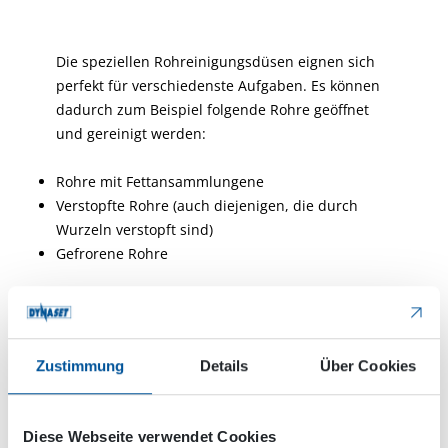
Die speziellen Rohreinigungsdüsen eignen sich
perfekt für verschiedenste Aufgaben. Es können
dadurch zum Beispiel folgende Rohre geöffnet
und gereinigt werden:
Rohre mit Fettansammlungene
Verstopfte Rohre (auch diejenigen, die durch
Wurzeln verstopft sind)
Gefrorene Rohre
DYNASET PPL Hochdruck-
Rohrreinigungseinheit zum
Hochdruck-Rohrspülen
Zustimmung
Details
Über Cookies
Ein großer Vorteil im Aufbau der PPL-
Rohrreinigungseinheit ist dessen hydraulischer
Diese Webseite verwendet Cookies