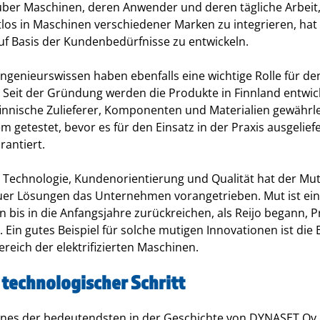
über Maschinen, deren Anwender und deren tägliche Arbeit,
tlos in Maschinen verschiedener Marken zu integrieren, hat 
uf Basis der Kundenbedürfnisse zu entwickeln.
Ingenieurswissen haben ebenfalls eine wichtige Rolle für de
Seit der Gründung werden die Produkte in Finnland entwick
finnische Zulieferer, Komponenten und Materialien gewährle
 getestet, bevor es für den Einsatz in der Praxis ausgeliefe
rantiert.
echnologie, Kundenorientierung und Qualität hat der Mu
uer Lösungen das Unternehmen vorangetrieben. Mut ist ei
 bis in die Anfangsjahre zurückreichen, als Reijo begann,
. Ein gutes Beispiel für solche mutigen Innovationen ist die
eich der elektrifizierten Maschinen.
technologischer Schritt
eines der bedeutendsten in der Geschichte von DYNASET Oy 