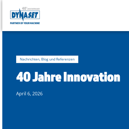
DYNASET
Powered
Skip
by
to
Hydraulics
content
Nachrichten, Blog und Referenzen
40 Jahre Innovation
April 6, 2026