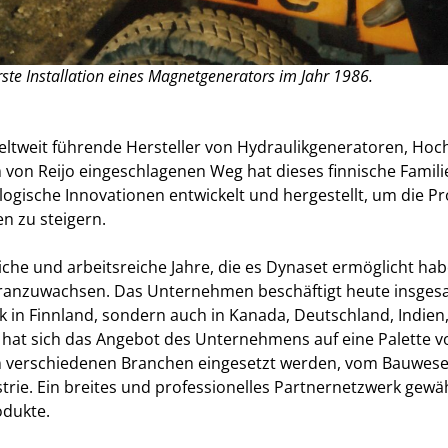
rste Installation eines Magnetgenerators im Jahr 1986.
eltweit führende Hersteller von Hydraulikgeneratoren, Ho
von Reijo eingeschlagenen Weg hat dieses finnische Famil
logische Innovationen entwickelt und hergestellt, um die Pr
n zu steigern.
eiche und arbeitsreiche Jahre, die es Dynaset ermöglicht ha
anzuwachsen. Das Unternehmen beschäftigt heute insgesam
k in Finnland, sondern auch in Kanada, Deutschland, Indien,
 hat sich das Angebot des Unternehmens auf eine Palette 
t in verschiedenen Branchen eingesetzt werden, vom Bauwes
trie. Ein breites und professionelles Partnernetzwerk gewäh
odukte.