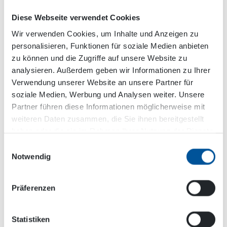
Team überprüft alle Qualitätsabweichungen im
zwei Wochen Abstand.
Diese Webseite verwendet Cookies
Wir verwenden Cookies, um Inhalte und Anzeigen zu
personalisieren, Funktionen für soziale Medien anbieten
zu können und die Zugriffe auf unsere Website zu
analysieren. Außerdem geben wir Informationen zu Ihrer
Verwendung unserer Website an unsere Partner für
soziale Medien, Werbung und Analysen weiter. Unsere
Partner führen diese Informationen möglicherweise mit
weiteren Daten zusammen, die Sie ihnen bereitgestellt
haben oder die sie im Rahmen Ihrer Nutzung der Dienste
gesammelt haben.
Hier ist er, der Grund zum Feiern: Das ISO 9001:2015
Einwilligungsauswahl
Zertifikat.
Notwendig
Präferenzen
Der Zertifizierungsprozess bedeutete etwa sechs
Monate lang harte Arbeit im Werk. Wie war die
Umsetzung?
Statistiken