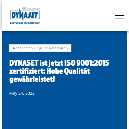
Skip
to
DYNASET
content
Powered
by
Hydraulics
Nachrichten, Blog und Referenzen
DYNASET ist jetzt ISO 9001:2015
zertifiziert: Hohe Qualität
gewährleistet!
May 24, 2022