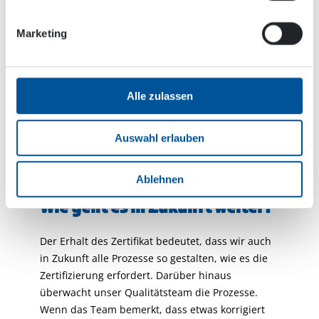
Der Registrierungsprozess war relativ einfach, da
wir schon immer auf Qualität geachtet haben. In
Marketing
der täglichen Arbeit können die Auswirkungen in
Form von Arbeitserleichterungen beobachtet
werden, da alle Prozesse klar definiert sind und
Alle zulassen
jeder Schritt eine verantwortliche Person
zugewiesen bekommt. Unser Personal hat sich
schon immer für qualitativ hochwertige Prozesse
Auswahl erlauben
eingesetzt. Als der Zertifizierungsprozess begann,
waren wir bereits auf halbem Weg.
Ablehnen
Wie geht es in Zukunft weiter?
Der Erhalt des Zertifikat bedeutet, dass wir auch
in Zukunft alle Prozesse so gestalten, wie es die
Zertifizierung erfordert. Darüber hinaus
überwacht unser Qualitätsteam die Prozesse.
Wenn das Team bemerkt, dass etwas korrigiert