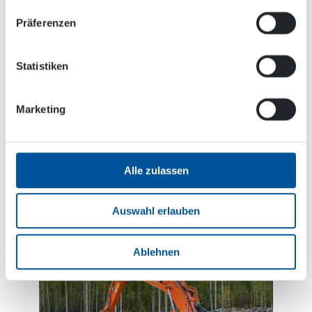
Wir plauderten noch eine Weile mit Sami und
Präferenzen
fuhren dann weiter zur nächsten Baustelle, wo
Fundamente für neue Häuser ausgehoben und
gebaut wurden. Auf dem Gelände arbeiteten vier
Statistiken
Maschinen, mit deren Hilfe die neuen
Fundamente für die neu zu errichtenden Häuser
Marketing
hergestellt wurden. Auf der Baustelle stand ein
neuer Hitachi-Bagger, der von Jani Puro gefahren
wurde. Oben auf dem Bagger lässt sich deutlich
ein DYNASET HG Hydraulikgenerator erkennen.
Alle zulassen
Auswahl erlauben
Ablehnen