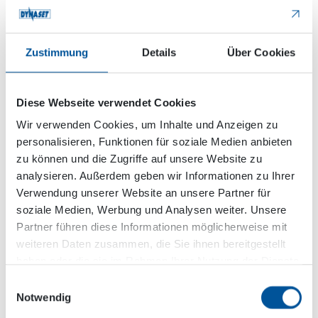
transportieren. Das Hochdruckwasser bindet den
Bohrstaub und dieser wird mit der Erde in den
Behälter transportiert, erzählt er.
Zustimmung
Details
Über Cookies
Diese Webseite verwendet Cookies
Wir verwenden Cookies, um Inhalte und Anzeigen zu
personalisieren, Funktionen für soziale Medien anbieten
zu können und die Zugriffe auf unsere Website zu
analysieren. Außerdem geben wir Informationen zu Ihrer
Verwendung unserer Website an unsere Partner für
soziale Medien, Werbung und Analysen weiter. Unsere
Das Comacchio Bohrgerät ist mit einer HPW-Pumpe
Partner führen diese Informationen möglicherweise mit
ausgestattet. Der Wasserstrom der Pumpe wird in
weiteren Daten zusammen, die Sie ihnen bereitgestellt
das zu bohrende Loch geleitet. Der Wasserstrahl
haben oder die sie im Rahmen Ihrer Nutzung der Dienste
bindet das Bohrklein und trägt es zusammen mit der
gesammelt haben.
Erde aus dem Bohrloch heraus.
Einwilligungsauswahl
Notwendig