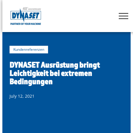
Skip
to
DYNASET
content
Powered
by
Hydraulics
Kundenreferenzen
DYNASET Ausrüstung bringt
Leichtigkeit bei extremen
Bedingungen
July 12, 2021