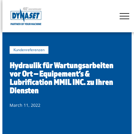
Skip
to
DYNASET
content
Powered
by
Hydraulics
Kundenreferenzen
Hydraulik für Wartungsarbeiten
vor Ort – Equipement’s &
Lubrification MMIL INC. zu Ihren
Diensten
March 11, 2022