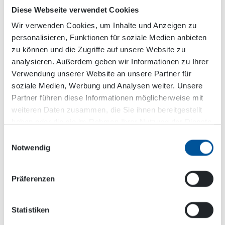
Beispielsweise nehmen riesige
Diese Webseite verwendet Cookies
Benzingeneratoren und Kompressoren viel Platz
Wir verwenden Cookies, um Inhalte und Anzeigen zu
auf der Baustelle ein. Das ist ein Grund, warum
personalisieren, Funktionen für soziale Medien anbieten
kompakte Hydraulikausrüstung eine bessere
zu können und die Zugriffe auf unsere Website zu
Wahl ist. Ich habe Dynaset Produkte
analysieren. Außerdem geben wir Informationen zu Ihrer
kennengelernt, als ich für meinen ehemaligen
Verwendung unserer Website an unsere Partner für
Arbeitgeber ein paar Magnetgeneratoren
soziale Medien, Werbung und Analysen weiter. Unsere
installiert habe. Jetzt vertreibe ich DYNASET
Partner führen diese Informationen möglicherweise mit
Produkte seit 2015 über mein eigenes
weiteren Daten zusammen, die Sie ihnen bereitgestellt
Unternehmen. Bezogen auf die gemachten
haben oder die sie im Rahmen Ihrer Nutzung der Dienste
Erfahrungen, muss ich sagen, dass es wirklich
gesammelt haben.
kompakte und zuverlässige Geräte sind.
Einwilligungsauswahl
Notwendig
Präferenzen
Statistiken