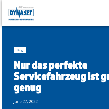
DYNASET
Powered
Skip
by
to
Hydraulics
content
Blog
Nur das perfekte
Servicefahrzeug ist g
genug
June 27, 2022