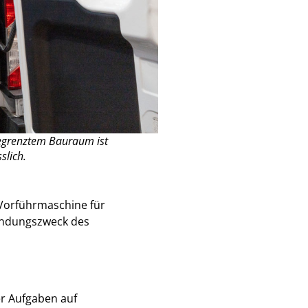
 begrenztem Bauraum ist
slich.
s Vorführmaschine für
endungszweck des
er Aufgaben auf